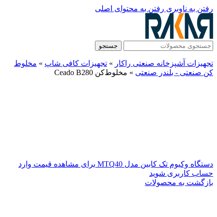
رفتن به ناوبری
رفتن به محتوای اصلی
جستجو
تجهیزات آشپزخانه صنعتی راکار
»
تجهیزات کافی شاپ
»
مخلوط
کن صنعتی - بلندر صنعتی
»
مخلوط‌کن Ceado B280
دستگاه وکیوم تک کابین مدل MTQ40
برای مشاهده قیمت وارد
حساب کاربری شوید
بازگشت به محصولات