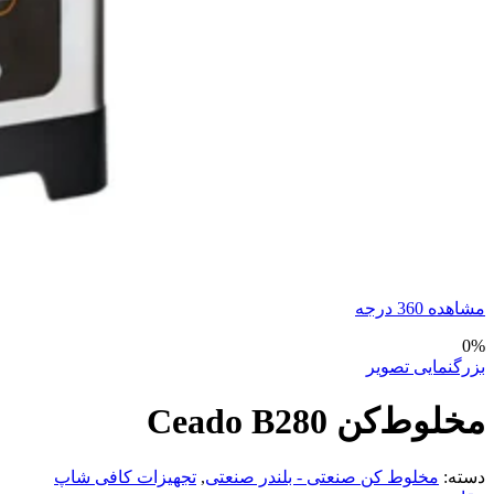
مشاهده 360 درجه
0%
بزرگنمایی تصویر
مخلوط‌کن Ceado B280
دسته:
مخلوط کن صنعتی - بلندر صنعتی
,
تجهیزات کافی شاپ