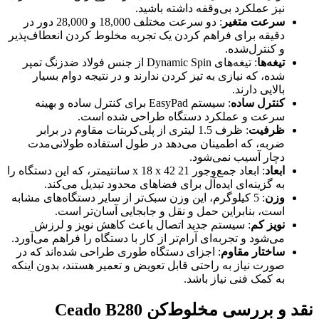
نیز عملکرد بی‌وقفه داشته باشید.
سرعت متغیر
: دو سرعت مختلف 18,000 و 28,000 دور در
دقیقه برای فراهم کردن یک تجربه مخلوط کردن انعطاف‌پذیر
و کنترل‌شده.
تیغه‌ها
: تیغه‌های Dynamic Spin از جنس فولاد ضدزنگ تمپر
شده، که نیازی به تیز کردن ندارند و در نتیجه دوام بسیار
بالایی دارند.
کنترل ساده
: سیستم EasyPad برای کنترل ساده و بهینه
سرعت و عملکرد دستگاه طراحی شده است.
ظرفیت
: ظرف 1.5 لیتری از پلی‌کربنات مقاوم در برابر
ضربه، که اطمینان می‌دهد در طول استفاده طولانی‌مدت
دچار آسیب نمی‌شود.
ابعاد
: ابعاد جمع‌وجور 21 x 18 x 42 سانتیمتر، که این دستگاه را
به گزینه‌ای ایده‌آل برای فضاهای محدود تبدیل می‌کند.
وزن
: 5 کیلوگرم، این وزن سبک‌تر از سایر دستگاه‌های مشابه
است، بنابراین حمل و نقل و جابجایی آسان‌تر است.
نویز کم
: سیستم جدید اتصال باعث کاهش نویز و لرزش
می‌شود و تجربه‌ای آرام‌تر از کار با دستگاه را فراهم می‌آورد.
ساختار مقاوم
: اجزای دستگاه طوری طراحی شده‌اند که در
صورت نیاز به راحتی قابل تعویض و تعمیر هستند، بدون اینکه
به کمک فنی نیاز باشد.
نقد و بررسی مخلوط‌کن Ceado B280