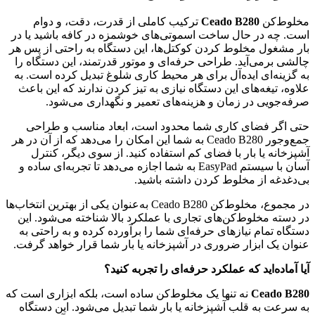
مخلوط‌کن
Ceado B280
ترکیب کاملی از قدرت، دقت، و دوام
است. چه در حال ساخت اسموتی‌های خوشمزه در کافه باشید یا در
بار مشغول مخلوط کردن کوکتل‌ها، این دستگاه به راحتی از پس هر
چالشی برمی‌آید. طراحی حرفه‌ای و موتور قدرتمند، این دستگاه را
به گزینه‌ای ایده‌آل برای هر محیط کاری شلوغ تبدیل کرده است. به
علاوه، تیغه‌های این دستگاه نیازی به تیز کردن ندارند که این باعث
صرفه‌جویی در زمان و هزینه‌های تعمیر و نگهداری می‌شود.
حتی اگر فضای کاری شما محدود است، ابعاد مناسب و طراحی
جمع‌وجور Ceado B280 به شما این امکان را می‌دهد که از آن در هر
آشپزخانه یا بار با فضای کم استفاده کنید. از سوی دیگر، کنترل
آسان با سیستم EasyPad به شما اجازه می‌دهد تا تجربه‌ای ساده و
بی‌دغدغه از مخلوط کردن داشته باشید.
در مجموع، مخلوط‌کن Ceado B280 به‌عنوان یکی از بهترین انتخاب‌ها
در دسته مخلوط‌کن‌های تجاری با عملکرد بالا شناخته می‌شود. این
دستگاه تمام نیازهای حرفه‌ای شما را برآورده کرده و به راحتی به
عنوان یک ابزار ضروری در آشپزخانه یا بار شما قرار خواهد گرفت.
آیا آماده‌اید که عملکرد حرفه‌ای را تجربه کنید؟
Ceado B280
نه تنها یک مخلوط‌کن ساده است، بلکه ابزاری است که
به سرعت به قلب آشپزخانه یا بار شما تبدیل می‌شود. این دستگاه