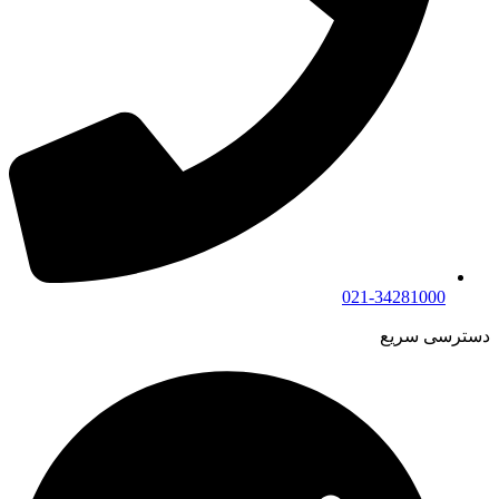
021-34281000
دسترسی سریع