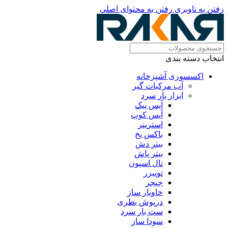
رفتن به ناوبری
رفتن به محتوای اصلی
انتخاب دسته بندی
اکسسوری آشپزخانه
آب مرکبات گیر
ابزار بار سرد
آیس پیک
آیس کوپ
استرینر
باکس یخ
بیتر دش
بیتر پاش
تال اسپون
توییزر
جیجر
خاویار ساز
درپوش بطری
ست بار سرد
سودا ساز