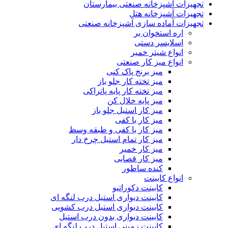
تجهیزات آشپزخانه صنعتی بیمارستان
تجهیزات آشپزخانه هتل
تجهیزات آماده سازی آشپزخانه صنعتی
اره استخوان بر
اسلایسر دستی
انواع شیتر خمیر
انواع میز کار صنعتی
میز برنج پاک کنی
میز تخته کار جلو باز
میز تخته کار پایه پاتراکی
میز پایه خلال کن
میز کار استیل جلو باز
میز کار با کفی
میز کار با کفی و طبقه وسط
میز کار تمام استیل چرخ دار
میز کار خمیر
میز کار قصابی
کنده ساطور
انواع کابینت
کابینت دکوراتیو
کابینت دیواری استیل درب لنگه ای
کابینت دیواری استیل درب کشویی
کابینت دیواری بدون درب استیل
کابینت زمینی استیل درب لنگه ای