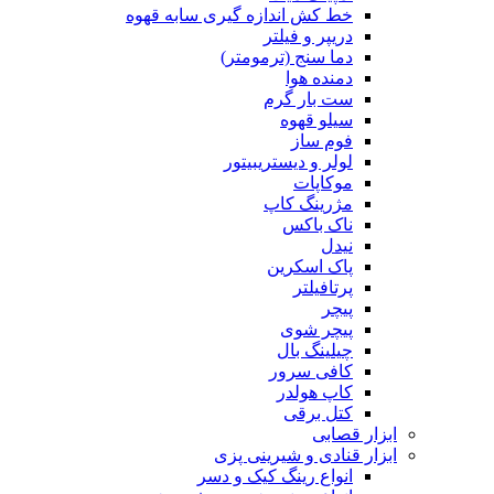
خط کش اندازه گیری سابه قهوه
دریپر و فیلتر
دما سنج (ترمومتر)
دمنده هوا
ست بار گرم
سیلو قهوه
فوم ساز
لولر و دیستریبیتور
موکاپات
مژرینگ کاپ
ناک باکس
نیدل
پاک اسکرین
پرتافیلتر
پیچر
پیچر شوی
چیلینگ بال
کافی سرور
کاپ هولدر
کتل برقی
ابزار قصابی
ابزار قنادی و شیرینی پزی
انواع رینگ کیک و دسر