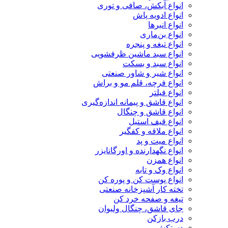
انواع آبکش، صافی و توری
انواع ادویه پاش
انواع انبرها
انواع بن‌ماری
انواع تیغه و پنجره
انواع سبد ماشین ظرفشویی
انواع سبد و بسکت
انواع شیر و شاور صنعتی
انواع فرچه، قلم مو و براش
انواع فیلتر
انواع قاشق و پیمانه اندازه‌گیری
انواع قاشق و چنگال
انواع قیف استیل
انواع ملاقه و کفگیر
انواع میت و پد
انواع نگهدارنده و اورگانایزر
انواع همزن
انواع وک و تابه
انواع پوست کن و پوره کن
تخته کار آشپزخانه صنعتی
تیغه و صفحه خرد کن
جای قاشق، چنگال ولیوان
درب بازکن
دستکش