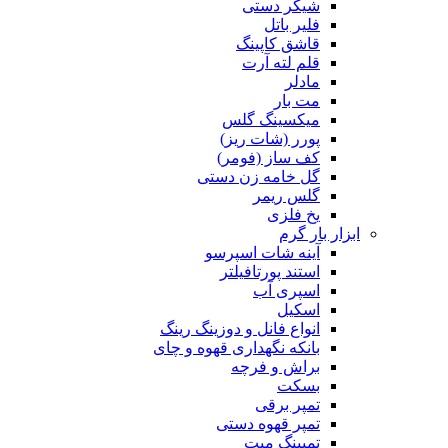
شیکر دستی
فلیر باتل
قاشق کاپینگ
قلم لته آرت
مادلر
مت بار
میکسینگ گلس
پورر (شات ریز)
کف ساز (فومر)
گل خامه زن دستی
گلس ریمر
یخ فلزی
ابزار بار گرم
آینه شات اسپرسو
استند پورتافیلتر
اسپری آب
اسکیل
انواع فانل و دوزینگ رینگ
بانکه نگهداری قهوه و چای
براش و فرچه
بسکت
تمپر برقی
تمپر قهوه دستی
تمپینگ میت