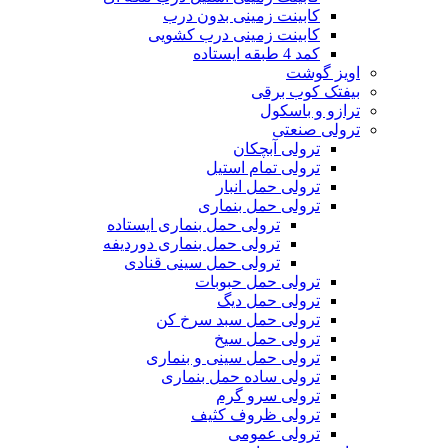
کابینت زمینی بدون درب
کابینت زمینی درب کشویی
کمد 4 طبقه ایستاده
اویز گوشت
بیفتک کوب برقی
ترازو و باسکول
ترولی صنعتی
ترولی آبچکان
ترولی تمام استیل
ترولی حمل انبار
ترولی حمل بنماری
ترولی حمل بنماری ایستاده
ترولی حمل بنماری دوردیفه
ترولی حمل سینی قنادی
ترولی حمل حبوبات
ترولی حمل دیگ
ترولی حمل سبد سرخ کن
ترولی حمل سیخ
ترولی حمل سینی و بنماری
ترولی ساده حمل بنماری
ترولی سرو گرم
ترولی ظروف کثیف
ترولی عمومی