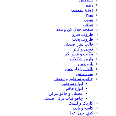
رنده
زودپز صنعتی
سیخ
سینی
صافی
صفحه خلال کن و تیغه
ظروف سرو
ظروف پخت
قالب پیتزا صنعتی
قیچی و کاتر
مگنت و فیش گیر
وارمر شکلات
پارو خمیر
پالت و ابزار خمیر
پمپ سس
چاقو و ساطور و مصقل
انواع ساطور
انواع چاقو
مصقل و چاقو تیزکن
چاقو کباب ترکی صنعتی
کاردک و لیسک
کاسه و بادیه
کیف حمل غذا