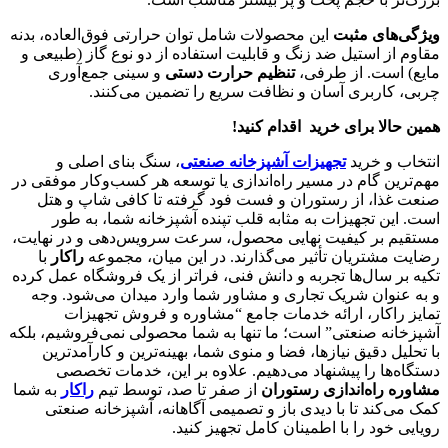
ویژگی‌های مثبت
این محصولات شامل توان حرارتی فوق‌العاده، بدنه
مقاوم از استیل ضد زنگ و قابلیت استفاده از دو نوع گاز (طبیعی و
مایع) است. از طرفی،
تنظیم حرارت دستی
و سینی جمع‌آوری
چربی، کاربری آسان و نظافت سریع را تضمین می‌کنند.
همین حالا برای خرید اقدام کنید
!
انتخاب و خرید
تجهیزات آشپزخانه صنعتی
، سنگ بنای اصلی و
مهم‌ترین گام در مسیر راه‌اندازی یا توسعه هر کسب‌وکار موفقی در
صنعت غذا، از رستوران و فست فود گرفته تا کافی شاپ و هتل
است. این تجهیزات به مثابه قلب تپنده آشپزخانه شما، به طور
مستقیم بر کیفیت نهایی محصول، سرعت سرویس‌دهی و در نهایت،
رضایت مشتریان تأثیر می‌گذارند. در این میان، مجموعه
راکار
با
تکیه بر سال‌ها تجربه و دانش فنی، فراتر از یک فروشگاه عمل کرده
و به عنوان شریک تجاری و مشاور شما وارد میدان می‌شود. وجه
تمایز راکار، ارائه خدمات جامع “مشاوره و فروش تجهیزات
آشپزخانه صنعتی” است؛ ما تنها به شما محصولی نمی‌فروشیم، بلکه
با تحلیل دقیق نیازها، فضا و منوی شما، بهینه‌ترین و کارآمدترین
دستگاه‌ها را پیشنهاد می‌دهیم. علاوه بر این، خدمات تخصصی
مشاوره راه‌اندازی رستوران
از صفر تا صد، توسط تیم
راکار
به شما
کمک می‌کند تا با دیدی باز و تصمیمی آگاهانه، آشپزخانه صنعتی
رویایی خود را با اطمینان کامل تجهیز کنید.