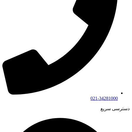
021-34281000
دسترسی سریع