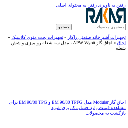
رفتن به ناوبری
رفتن به محتوای اصلی
جستجو
تجهیزات آشپزخانه صنعتی راکار
»
تجهیزات پخت منوی کلاسیک
»
اجاق
»
اجاق گاز APW Wyott ، مدل سه شعله رو میزی و شش
شعله
اجاق گاز Modular مدل EM 90/80 TPFG و EM 90/80 TPG
برای
مشاهده قیمت وارد حساب کاربری شوید
بازگشت به محصولات