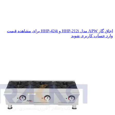
اجاق گاز APW مدل HHP-212i و HHP-424i
برای مشاهده قیمت
وارد حساب کاربری شوید