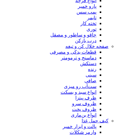
انواع فرچه
پارو خمیر
پمپ سس
تایمر
تخته کار
توری
چاقو و ساطور و مصقل
درب بازکن
صفحه خلال کن و تیغه
قطعات یدکی و مصرفی
دماسنج و ترمومتر
دستکش
رنده
سینی
صافی
ست‌آپ رو میزی
انواع سبد و بسکت
ظرف پیتزا
ظروف سرو
ظروف پخت
انواع بن‌ماری
کیف حمل غذا
پالت و ابزار خمیر
وارمر شکلات