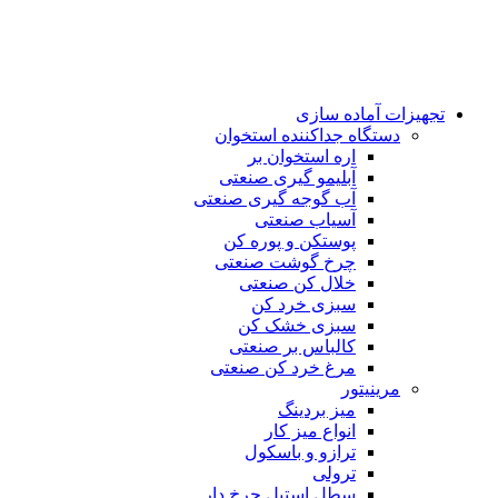
تجهیزات آماده سازی
دستگاه جداکننده استخوان
اره استخوان بر
آبلیمو گیری صنعتی
آب گوجه گیری صنعتی
آسیاب صنعتی
پوستکن و پوره کن
چرخ گوشت صنعتی
خلال کن صنعتی
سبزی خرد کن
سبزی خشک کن
کالباس بر صنعتی
مرغ خرد کن صنعتی
مرینیتور
میز بردینگ
انواع میز کار
ترازو و باسکول
ترولی
سطل استیل چرخ دار