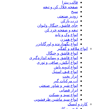
قالب پیتزا
صفحه خلال کن و تیغه
سیخ
زودپز صنعتی
درب بازکن
جای قاشق، چنگال ولیوان
تیغه و صفحه خرد کن
انواع وک و تابه
انواع همزن
انواع نگهدارنده و اورگانایزر
انواع ملاقه و کفگیر
انواع قاشق و چنگال
انواع قاشق و پیمانه اندازه‌گیری
انواع آبکش، صافی و توری
انواع ادویه پاش
انواع قیف استیل
ابزار پخت
آب مرکبات گیر
انواع شیر و شاور صنعتی
ابزار قصابی
انواع سبد و بسکت
انواع سبد ماشین ظرفشویی
کارد و لیسک
قیچی و کاتر