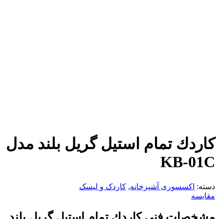
كاردك تمام استیل گریل بلند مدل
KB-01C
دسته:
اکسسوری آشپزخانه
,
کاردک و لیسک
مقایسه
مشخصات فنی كاردك تمام استیل گریل بلند