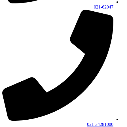
021-62047
021-34281000