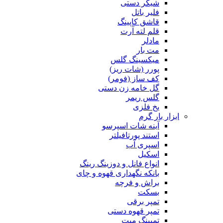
شیکر دستی
فلیر باتل
قاشق کاپینگ
قلم لته آرت
مادلر
مت بار
میکسینگ گلس
پورر (شات ریز)
کف ساز (فومر)
گل خامه زن دستی
گلس ریمر
یخ فلزی
ابزار بار گرم
آینه شات اسپرسو
استند پورتافیلتر
اسپری آب
اسکیل
انواع فانل و دوزینگ رینگ
بانکه نگهداری قهوه و چای
براش و فرچه
بسکت
تمپر برقی
تمپر قهوه دستی
تمپینگ میت