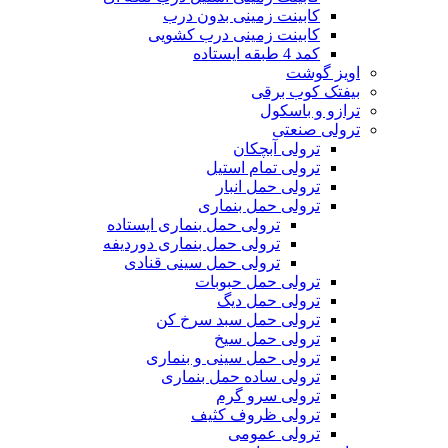
کابینت زمینی بدون درب
کابینت زمینی درب کشویی
کمد 4 طبقه ایستاده
اویز گوشت
بیفتک کوب برقی
ترازو و باسکول
ترولی صنعتی
ترولی آبچکان
ترولی تمام استیل
ترولی حمل انبار
ترولی حمل بنماری
ترولی حمل بنماری ایستاده
ترولی حمل بنماری دوردیفه
ترولی حمل سینی قنادی
ترولی حمل حبوبات
ترولی حمل دیگ
ترولی حمل سبد سرخ کن
ترولی حمل سیخ
ترولی حمل سینی و بنماری
ترولی ساده حمل بنماری
ترولی سرو گرم
ترولی ظروف کثیف
ترولی عمومی