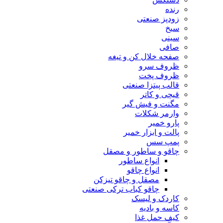
رنده
زودپز صنعتی
سیخ
سینی
صافی
صفحه خلال کن و تیغه
ظروف سرو
ظروف پخت
قالب پیتزا صنعتی
قیچی و کاتر
مگنت و فیش گیر
وارمر شکلات
پارو خمیر
پالت و ابزار خمیر
پمپ سس
چاقو و ساطور و مصقل
انواع ساطور
انواع چاقو
مصقل و چاقو تیزکن
چاقو کباب ترکی صنعتی
کاردک و لیسک
کاسه و بادیه
کیف حمل غذا