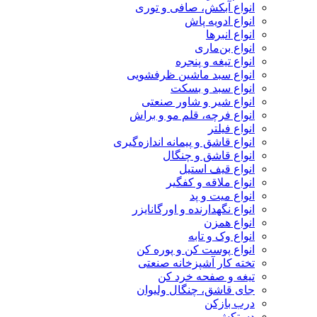
انواع آبکش، صافی و توری
انواع ادویه پاش
انواع انبرها
انواع بن‌ماری
انواع تیغه و پنجره
انواع سبد ماشین ظرفشویی
انواع سبد و بسکت
انواع شیر و شاور صنعتی
انواع فرچه، قلم مو و براش
انواع فیلتر
انواع قاشق و پیمانه اندازه‌گیری
انواع قاشق و چنگال
انواع قیف استیل
انواع ملاقه و کفگیر
انواع میت و پد
انواع نگهدارنده و اورگانایزر
انواع همزن
انواع وک و تابه
انواع پوست کن و پوره کن
تخته کار آشپزخانه صنعتی
تیغه و صفحه خرد کن
جای قاشق، چنگال ولیوان
درب بازکن
دستکش