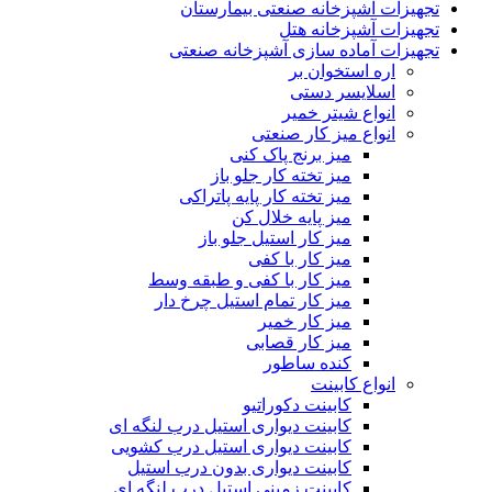
تجهیزات آشپزخانه صنعتی بیمارستان
تجهیزات آشپزخانه هتل
تجهیزات آماده سازی آشپزخانه صنعتی
اره استخوان بر
اسلایسر دستی
انواع شیتر خمیر
انواع میز کار صنعتی
میز برنج پاک کنی
میز تخته کار جلو باز
میز تخته کار پایه پاتراکی
میز پایه خلال کن
میز کار استیل جلو باز
میز کار با کفی
میز کار با کفی و طبقه وسط
میز کار تمام استیل چرخ دار
میز کار خمیر
میز کار قصابی
کنده ساطور
انواع کابینت
کابینت دکوراتیو
کابینت دیواری استیل درب لنگه ای
کابینت دیواری استیل درب کشویی
کابینت دیواری بدون درب استیل
کابینت زمینی استیل درب لنگه ای