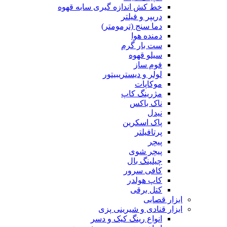
خط کش اندازه گیری سابه قهوه
دریپر و فیلتر
دما سنج (ترمومتر)
دمنده هوا
ست بار گرم
سیلو قهوه
فوم ساز
لولر و دیستریبیتور
موکاپات
مژرینگ کاپ
ناک باکس
نیدل
پاک اسکرین
پرتافیلتر
پیچر
پیچر شوی
چیلینگ بال
کافی سرور
کاپ هولدر
کتل برقی
ابزار قصابی
ابزار قنادی و شیرینی پزی
انواع رینگ کیک و دسر