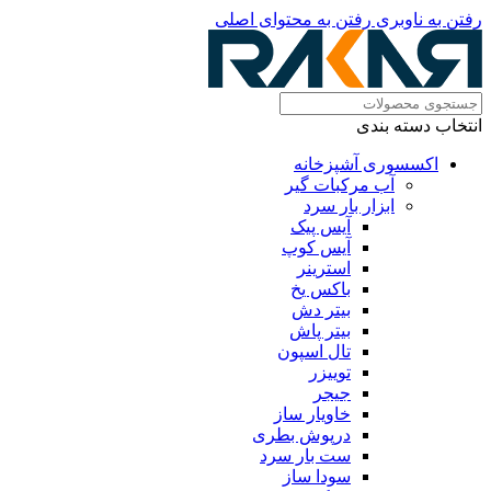
رفتن به ناوبری
رفتن به محتوای اصلی
انتخاب دسته بندی
اکسسوری آشپزخانه
آب مرکبات گیر
ابزار بار سرد
آیس پیک
آیس کوپ
استرینر
باکس یخ
بیتر دش
بیتر پاش
تال اسپون
توییزر
جیجر
خاویار ساز
درپوش بطری
ست بار سرد
سودا ساز