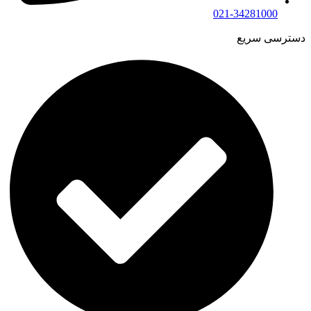
021-34281000
دسترسی سریع