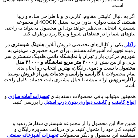
است.
اگر به دنبال کابینتی مقاوم، کاربردی و با طراحی ساده و زیبا
هستید، کابینت دیواری بدون درب استیل 4COOK از مجموعه
شبستری انتخابی بی‌نظیر خواهد بود. این محصول می‌تواند به راحتی
نیازهای شما را در فضاهای شلوغ و پرکاربرد برطرف کند.
راکار
یکی از کانال‌های تخصصی فروش آنلاین
هلدینگ شبستری
در
زمینه تجهیزات آشپزخانه هستش. برای خرید حضوری، می‌تونی به
شوروم مرکزی بازار تهران یا نمایشگاه دائمی هلدینگ شبستری سر
بزنی و از بین بیش از
۳۰۰۰
متر مربع نمایشگاه و
۲۱۰۰۰
مدل
محصول
با تست و دموی رایگان، بهترین انتخاب رو انجام بدی.
تمام محصولات با
گارانتی، وارانتی و خدمات پس از فروش
توسط
راکارسرویس
ارائه میشه تا خیال مشتری بابت خدمات کامل راحت
باشه.
همچنین میتوانید باقی محصولات دسته بندی
تجهیزات آماده سازی
و
انواع کابینت
و
کابینت دیواری بدون درب استیل
را بررسی کنید.
همین حالا این محصول را از مجموعه شبستری سفارش دهید و
کیفیت کار خود را متحول کنید. برای دریافت مشاوره رایگان و
مشاهده این محصول و دیگر محصولات
تجهیزات آشپزخانه صنعتی