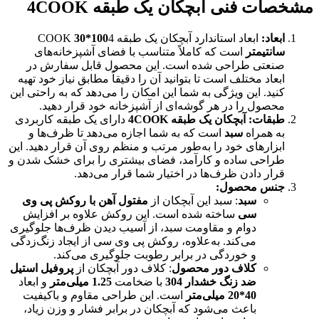
مشخصات فنی آبچکان یک طبقه 4COOK
ابعاد
:
ابعاد استاندارد آبچکان یک طبقه COOK
4
30*100
سانتیمتر
است که کاملاً متناسب با فضای آشپزخانه‌های
صنعتی طراحی شده است. این محصول قابل سفارش در
ابعاد مختلف است تا بتوانید آن را دقیقاً مطابق نیاز خود تهیه
کنید. این ویژگی به شما این امکان را می‌دهد که به راحتی این
محصول را در هر گوشه‌ای از آشپزخانه خود قرار دهید.
طبقات
:
آبچکان یک طبقه 4COOK
دارای یک طبقه کاربردی
به همراه
سبد
است که به شما اجازه می‌دهد تا ظرف‌ها و
ابزارهای خود را به‌طور مرتب و منظم روی آن قرار دهید. این
طراحی ساده و کارآمد، فضای بیشتری را برای خشک شدن و
قرار دادن ظرف‌ها در اختیار شما قرار می‌دهد.
جنس محصول
:
سبد
: سبد این آبچکان از
مفتول آهن با روکش پی وی
سی
ساخته شده است. این روکش علاوه بر افزایش
دوام و مقاومت سبد، از آسیب دیدن ظرف‌ها جلوگیری
می‌کند. به‌علاوه، روکش پی وی سی از ایجاد زنگ‌زدگی
و خوردگی در برابر رطوبت جلوگیری می‌کند.
کلاف دور محصول
: کلاف دور آبچکان از
پروفیل استیل
ضد زنگ خشدار 304
با ضخامت
1.25
میلی‌متر
و ابعاد
40*20
میلی‌متر
است. این طراحی مقاوم و باکیفیت
باعث می‌شود که آبچکان در برابر فشار و وزن زیاد،