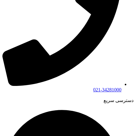
021-34281000
دسترسی سریع