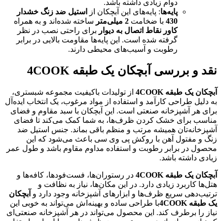
دوام زیادی داشته باشد.
پایه‌ها
: پایه‌های این آبچکان از
استیل ضد زنگ خشدار
430
با ضخامت
2
میلی‌متر
ساخته شده‌اند و به همراه
کاور نقاط اتصال به دیوار
برای راحتی نصب در نظر
گرفته شده است. این پایه‌ها مقاومت بالایی در برابر
رطوبت و آسیب‌های محیطی دارند.
نقد و بررسی آبچکان یک طبقه 4COOK
آبچکان یک طبقه 4COOK
از تولیدات باکیفیت مجموعه شبستری،
به دلیل طراحی کارآمد و استفاده از مواد مرغوب، یک انتخاب ایده‌آل
برای هر آشپزخانه صنعتی است. این آبچکان با سبد مقاوم و فضای
مناسب برای خشک کردن ظرف‌ها، به شما کمک می‌کند تا فضای
آشپزخانه‌تان همیشه مرتب و منظم باقی بماند. جنس استیل ضد
زنگ و مفتول آهن با روکش پی وی سی باعث می‌شود که این
محصول در برابر رطوبت و استفاده مداوم مقاوم باشد و طول عمر
زیادی داشته باشد.
آبچکان یک طبقه 4COOK
در رستوران‌ها، فست‌فودها، کافه‌ها و
هتل‌ها کاربرد زیادی دارد. در این مکان‌ها، نیاز به نظافت و
ترتیب‌دهی سریع ظرف‌ها و ابزارهای آشپزخانه وجود دارد و
آبچکان
یک طبقه 4COOK
با طراحی ساده و بهینه‌اش می‌تواند به خوبی این
نیاز را برطرف کند. این محصول می‌تواند در هر آشپزخانه صنعتی‌ای