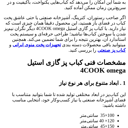
به شما این امکان را می‌دهد که کباب‌هایی یکنواخت، باکیفیت و در
سریع‌ترین زمان ممکن آماده کنید.
اگر صاحب رستوران، کترینگ، آشپزخانه صنعتی یا حتی عاشق پخت
کباب در فضای باز هستید، این محصول دقیقاً همان چیزی است که
نیاز دارید. با کباب پز گازی استیل 4COOK omega دیگر نگران نیم‌پز
شدن یا سوختن کباب‌ها نباشید؛ طراحی حرفه‌ای و سیستم پخت
استاندارد آن، بهترین نتیجه را برای شما تضمین می‌کند. همچنین
میتوانید باقی محصولات دسته بندی
تجهیزات پخت منوی ایرانی
و
کباب پز صنعتی
را بررسی کنید.
مشخصات فنی کباب پز گازی استیل
4COOK omega
1
.
ابعاد متنوع برای هر نوع نیاز
این کباب‌پز در ابعاد مختلفی تولید شده تا شما بتوانید متناسب با
فضای آشپزخانه صنعتی یا نیاز کسب‌وکار خود، انتخابی مناسب
داشته باشید:
100×35 سانتی‌متر
120× 40 سانتی‌متر
150×45 سانتی‌متر