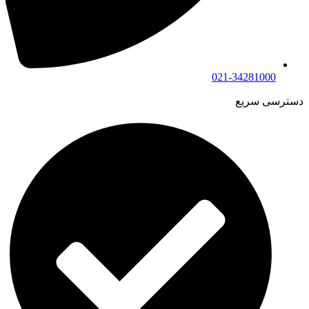
021-34281000
دسترسی سریع