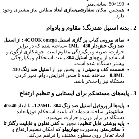
190×50 سانتی‌متر
همچنین امکان
سفارشی‌سازی ابعاد
مطابق نیاز مشتری وجود
دارد.
2
.
بدنه استیل ضدزنگ؛ مقاوم و بادوام
نمای بیرونی کباب پز گازی استیل 4COOK omega
:
از
استیل
ضد زنگ خش‌دار 430
1ML
–
ساخته شده که در برابر
حرارت، ضربه و زنگ‌زدگی مقاوم است. جوشکاری آرگون و
استفاده از پیچ‌های
استیل 304
باعث استحکام و یکپارچگی
بیشتر دستگاه شده است.
قسمت کف و سینی
:
این بخش نیز از
استیل ضد زنگ 430
0.8ML –
ساخته شده تا ضمن افزایش دوام، تمیز کردن
دستگاه نیز راحت‌تر باشد.
3
.
پایه‌های مستحکم برای ایستایی و تنظیم ارتفاع
پایه‌ها از پروفیل استیل ضد زنگ 304
1.25ML–
با ابعاد
40×40
سانتیمتر
ساخته شده‌اند که باعث استحکام فوق‌العاده
دستگاه در برابر وزن و حرارت می‌شود.
پایه بوشنی قابل تنظیم
:
مجهز به
کفی تفلون و قابلیت رگلاژ تا
5 سانتی‌متر
، به‌صورت
چهارپهلو
که امکان تنظیم ارتفاع و
ایجاد تعادل روی سطوح مختلف را فراهم می‌کند.