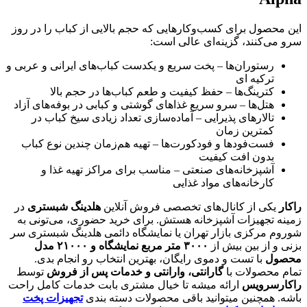
این محصول برای کسب‌وکارهایی که حجم بالایی از کباب را در روز
سرو می‌کنند، گزینه‌ای عالی است:
رستوران‌ها – پخت سریع و یکدست کباب‌های ایرانی و عربی و
ترکیه ای
کترینگ‌ها – حفظ کیفیت و طعم کباب‌ها در حجم بالا
هتل‌ها – سرو سریع غذاهای گوشتی و کبابی در بوفه‌های آزاد
تالارهای پذیرایی – آماده‌سازی تعداد زیادی سیخ کباب در
کمترین زمان
فست‌فودها و فودکورت‌ها – تهیه هم‌زمان چندین نوع کباب
بدون افت کیفیت
آشپزخانه‌های صنعتی – مناسب برای مراکز تهیه غذا و
کارخانه‌های مواد غذایی
راکار
یکی از کانال‌های تخصصی فروش آنلاین
هلدینگ شبستری
در
زمینه تجهیزات آشپزخانه هستش. برای خرید حضوری، می‌تونی به
شوروم مرکزی بازار تهران یا نمایشگاه دائمی هلدینگ شبستری سر
بزنی و از بین بیش از
۳۰۰۰
متر مربع نمایشگاه و
۲۱۰۰۰
مدل
محصول
با تست و دموی رایگان، بهترین انتخاب رو انجام بدی.
تمام محصولات با
گارانتی، وارانتی و خدمات پس از فروش
توسط
راکارسرویس
ارائه میشه تا خیال مشتری بابت خدمات کامل راحت
باشه. همچنین میتوانید باقی محصولات دسته بندی
تجهیزات پخت