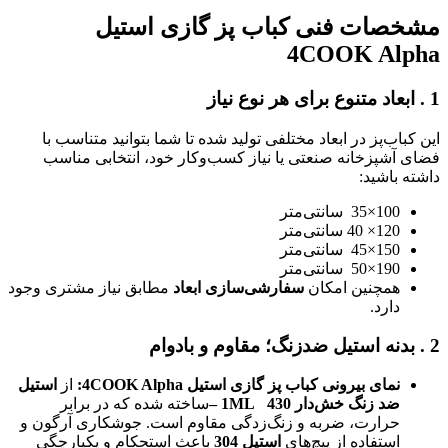
مشخصات فنی کباب پز گازی استیل
4COOK Alpha
1
.
ابعاد متنوع برای هر نوع نیاز
این کباب‌پز در ابعاد مختلفی تولید شده تا شما بتوانید متناسب با
فضای آشپزخانه صنعتی یا نیاز کسب‌وکار خود، انتخابی مناسب
داشته باشید:
100×35 سانتی‌متر
120× 40 سانتی‌متر
150×45 سانتی‌متر
190×50 سانتی‌متر
همچنین امکان
سفارشی‌سازی ابعاد
مطابق نیاز مشتری وجود
دارد.
2
.
بدنه استیل ضدزنگ؛ مقاوم و بادوام
نمای بیرونی کباب پز گازی استیل 4COOK Alpha
:
از
استیل
ضد زنگ خش‌دار 430
1ML
–
ساخته شده که در برابر
حرارت، ضربه و زنگ‌زدگی مقاوم است. جوشکاری آرگون و
استفاده از پیچ‌های
استیل 304
باعث استحکام و یکپارچگی