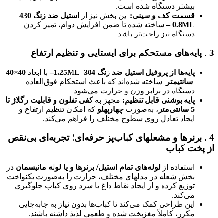
بیشتر دستگاه شده است.
قسمت کف و سینی
:
این بخش نیز از
استیل ضد زنگ 430
0.8ML –
ساخته شده تا ضمن افزایش دوام، تمیز کردن
دستگاه نیز راحت‌تر باشد.
3
.
پایه‌های مستحکم برای ایستایی و تنظیم ارتفاع
پایه‌ها از پروفیل استیل ضد زنگ 304
1.25ML–
با ابعاد
40×40
سانتیمتر
ساخته شده‌اند که باعث استحکام فوق‌العاده
دستگاه در برابر وزن و حرارت می‌شود.
پایه بوشنی قابل تنظیم
:
مجهز به
کفی تفلون و قابلیت رگلاژ تا
5 سانتی‌متر
، به‌صورت
چهارپهلو
که امکان تنظیم ارتفاع و
ایجاد تعادل روی سطوح مختلف را فراهم می‌کند.
4
.
برنرها و مشعلهای کباب‌پز حرفه‌ای؛ تجربه‌ای بی‌نقص
از پخت کباب
استفاده از
لوله‌های تمام استیل/ برنرها و یا لوله مانیسمان
در
بخش شعله در مدلهای مختلف، حرارت را به‌صورت یکنواخت
توزیع کرده و از ایجاد نقاط داغ یا سرد روی کباب جلوگیری
می‌کند.
این طراحی کمک می‌کند تا کباب‌ها بدون نیاز به جابه‌جایی
مکرر، کاملاً مغزپخت شده و طعمی لذیذ داشته باشند.