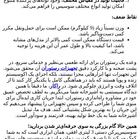
قابلیت تولید در مقیاس مختلف
:
وجود لوله‌های پرکننده متنوع
امکان تولید انواع مختلف سوسیس را فراهم می‌کند.
نقاط ضعف
:
وزن نسبتاً زیاد (9 کیلوگرم) ممکن است برای حمل‌ونقل مکرر
کمی دست‌وپاگیر باشد.
قیمت دستگاه ممکن است کمی بالاتر از مدل‌های مشابه
باشد، اما کیفیت بالا و طول عمر آن این هزینه را توجیه
می‌کند.
وعده یک رستوران برای ارائه طعمی بی‌نظیر و خدماتی سریع، در
پشت صحنه و با کارکرد دقیق
تجهیزات رستوران
آن محقق می‌شود.
این تجهیزات تنها ابزارهایی مجزا نیستند، بلکه اجزای یک اکوسیستم
زنده و پویا هستند که باید در هماهنگی کامل با یکدیگر کار کنند تا از
اتلاف وقت و انرژی جلوگیری شود. در
راکار
، ما دقیقاً با همین
دیدگاه سیستمی به آشپزخانه شما می‌نگریم. به لطف تخصص عمیق
خود در مشاوره راه‌اندازی رستوران، ابتدا جریان کاری ایده‌آل برای
منوی شما را طراحی کرده و سپس تجهیزاتی را پیشنهاد می‌دهیم که
این جریان را به بهترین شکل پشتیبانی کنند. هدف ما، تبدیل
آشپزخانه شما به یک خط تولید بهینه، قدرتمند و سودآور است.
همین حالا گام بزرگی به سوی حرفه‌ای‌تر شدن بردارید
!
سوسیس‌پرکن دستی 3 لیتری افقی، همان ابزاری است که به شما
کمک می‌کند تا با صرف کمترین زمان و انرژی، سوسیس‌هایی سالم