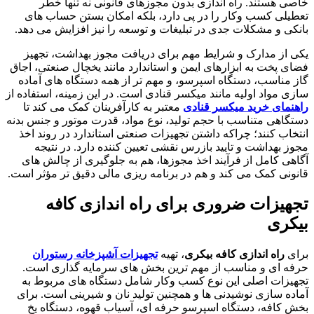
خاصی هستند. راه اندازی بدون مجوزهای قانونی نه تنها خطر
تعطیلی کسب وکار را در پی دارد، بلکه امکان بستن حساب های
بانکی و مشکلات جدی در تبلیغات و توسعه را نیز افزایش می دهد.
یکی از مدارک و شرایط مهم برای دریافت مجوز بهداشت، تجهیز
فضای پخت به ابزارهای ایمن و استاندارد مانند یخچال صنعتی، اجاق
گاز مناسب، دستگاه اسپرسو، و مهم تر از همه دستگاه های آماده
سازی مواد اولیه مانند میکسر قنادی است. در این زمینه، استفاده از
راهنمای خرید میکسر قنادی
معتبر به کارآفرینان کمک می کند تا
دستگاهی متناسب با حجم تولید، نوع مواد، قدرت موتور و جنس بدنه
انتخاب کنند؛ چراکه داشتن تجهیزات صنعتی استاندارد در روند اخذ
مجوز بهداشت و تایید بازرس نقشی تعیین کننده دارد. در نتیجه
آگاهی کامل از فرآیند اخذ مجوزها، هم به جلوگیری از چالش های
قانونی کمک می کند و هم در برنامه ریزی مالی دقیق تر مؤثر است.
تجهیزات ضروری برای راه اندازی کافه
بیکری
برای
راه اندازی کافه بیکری
، تهیه
تجهیزات آشپزخانه رستوران
حرفه ای و مناسب از مهم ترین بخش های سرمایه گذاری است.
تجهیزات اصلی این نوع کسب وکار شامل دستگاه های مربوط به
آماده سازی نوشیدنی ها و همچنین تولید نان و شیرینی است. برای
بخش کافه، دستگاه اسپرسو حرفه ای، آسیاب قهوه، دستگاه یخ