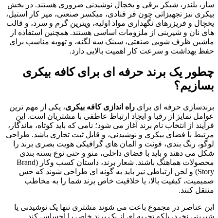
ساز، بلندر، شیکر برقی و یخچال نوشیدنی ضروری هستند. در بخش
بیکری نیز تجهیزاتی چون فر قنادی، میکسر صنعتی، میز کار استیل،
یخچال و فریزرهای نگهداری مواد اولیه، ویترین گرم و سرد، و قالب
های نان و شیرینی از ملزومات اساسی هستند. همچنین استفاده از
ماشین ظرف شویی صنعتی، سینک سه لگنه، و تهویه مناسب برای
حفظ بهداشت و سرعت کار اهمیت بالایی دارد.
چطور یک برند حرفه ای برای کافه بیکری
بسازیم؟
برندسازی حرفه ای برای
راه اندازی کافه بیکری
، یکی از مهم ترین
عوامل تمایز از رقبا و ایجاد ارتباط عاطفی با مشتریان است. این
فرآیند از انتخاب نام برند آغاز می شود؛ نامی که باید کوتاه، ماندگار،
مرتبط با فضای بیکری و نوشیدنی، و قابل ثبت تجاری باشد. طراحی
لوگو، رنگ بندی، فونت و المان های گرافیکی هویت بصری برند را
شکل می دهند و باید با فضای داخلی، منو و حتی نوع بسته بندی
محصولات هماهنگ باشند. شعار برند، داستان کسب وکار (Brand
Story) و لحن ارتباطی نیز باید به گونه ای طراحی شوند که حس
صمیمیت، کیفیت بالا، یا خلاقیت خاص برند شما را به مخاطب
منتقل کنند.
این عناصر در مجموع باعث می شوند مشتری تنها یک نوشیدنی یا
شیرینی نخرد، بلکه تجربه ای از یک برند خاص را احساس کند.