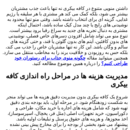
داشتن منویی متنوع در کافه بیکری نه تنها باعث جذب مشتریان
بیشتر می شود، بلکه کمک می کند هر مشتری با هر سلیقه یا رژیم
غذایی، گزینه ای برای انتخاب داشته باشد. وقتی منو تنها محدود به
نوشیدنی های رایج یا چند مدل کیک ساده باشد، احتمال اینکه
مشتری به دنبال تجربه های جدید به سراغ رقبا برود بیشتر است.
تنوع منو می تواند شامل افزودن دسرهای خاص فصلی، نوشیدنی
های بدون کافئین، آیتم های بدون گلوتن یا قند، و حتی گزینه های
سالم و وگان باشد. این کار نه تنها مشتریان خاص را جذب می کند،
بلکه حس به روزبودن و خلاقیت برند را به مخاطب منتقل می سازد.
همچنین میتوانید مقاله
چگونه منوی جذاب برای رستوران خود
طراحی کنیم؟
را درباره همین موضوع مطالعه کنید.
مدیریت هزینه ها در مراحل راه اندازی کافه
بیکری
شروع یک کافه بیکری بدون مدیریت دقیق هزینه ها می تواند منجر
به شکست زودهنگام شود. در مرحله اول، باید بودجه بندی دقیق
تهیه شود که شامل هزینه های اجاره یا خرید مکان، طراحی و
دکوراسیون، خرید تجهیزات اصلی (مثل فر، یخچال، اسپرسوساز)،
اخذ مجوزها، و هزینه های حقوق پرسنل و تبلیغات اولیه باشد.
پیشنهاد می شود بخشی از بودجه را برای مخارج پیش بینی نشده
کنار بگذارید؛ چون در عمل همواره هزینه هایی خارج از برنامه ریزی