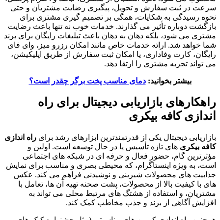
سرعت در ثبت سفارش و تحویل، پیگیری رضایت مشتریان و حتی
نحوه رسیدگی به شکایات، همگی بر تصمیم گیری مشتری برای
بازگشت دوباره تأثیر می گذارند. خدمات خوب نه تنها باعث رضایت
مشتری می شود، بلکه دهان به دهان باعث تبلیغات رایگان برای برند
شما خواهد شد. ارائه خدمات خاص مانند امکان رزرو میز، وای فای
رایگان، کارت وفاداری، یا امکان ثبت سفارش از طریق اپلیکیشن،
می تواند تجربه مشتری را ارتقا دهد.
بیشتر بخوانید:
دمای مناسب پخت برگر چقدر است؟
راهکارهای بازاریابی دیجیتال برای
راه
اندازی کافه بیکری
بازاریابی دیجیتال یکی از قدرتمندترین ابزارهای رشد برای
راه اندازی
کافه بیکری
های تازه تأسیس یا در حال توسعه است. اولین و
مؤثرترین گام، حضور فعال و حرفه ای در شبکه های اجتماعی
است، به ویژه اینستاگرام، که محیطی بصری و مناسب برای نمایش
جذابیت های محصولات شیرینی و نوشیدنی فراهم می کند. عکس
های با کیفیت بالا از محصولات، پشت صحنه تهیه آن ها، تعامل با
مشتریان، و استفاده از هشتگ های مرتبط محلی می تواند به
افزایش آگاهی از برند و جذب مخاطب کمک کند.
همچنین راه اندازی کمپین های مناسبتی (مثل جشنواره کیک های