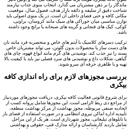
ماندگار را بر ذهن مشتریان می گذارد. انتخاب منوی جذاب نیازمند
شناخت دقیق از سلیقه و ذائقه بازار هدف، فصول سال، موقعیت
مکانی کافه و حتی فضای داخلی آن است. در یک منوی اصولی باید
توازن مناسبی میان خوراکی های سبک مانند کروسان، براونی،
کوکی، کیک های فنجانی و گزینه های صبحانه یا برانچ وجود داشته
باشد.
ترکیب دسرهای کلاسیک با آیتم های خاص و منحصربه فرد مانند نان
های دست ساز یا محصولات بدون گلوتن، می تواند مشتریان خاص
پسند را نیز جذب کند. نوشیدنی های گرم مانند انواع قهوه، چای های
گیاهی، شکلات داغ و نوشیدنی های سرد فصلی نیز باید با کیفیت بالا
تهیه و با ظاهری حرفه ای سرو شوند.
بررسی مجوزهای لازم برای راه اندازی کافه
بیکری
برای شروع قانونی فعالیت کافه بیکری، دریافت مجوزهای موردنیاز
از مراجع ذی ربط الزامی است. این مجوزها شامل پروانه کسب از
اتحادیه صنفی مربوطه، مجوز بهداشت از مرکز بهداشت منطقه،
تأییدیه اداره اماکن نیروی انتظامی و در صورت استفاده از فضای باز
یا تابلوهای تبلیغاتی، مجوز شهرداری است. هر یک از این مراحل
شامل بازدید کارشناسان و ارائه مدارک فنی، حقوقی و بهداشتی