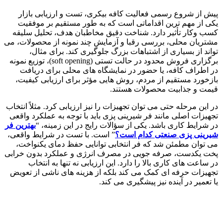
پیش از شروع رسمی فعالیت کافه بیکری، تست و ارزیابی بازار
یکی از مهم ترین اقداماتی است که به طور مستقیم بر موفقیت
کسب وکار تأثیر دارد. شناخت دقیق مخاطبان هدف، تحلیل سلیقه
مشتریان محلی، بررسی رقبا و آزمایش چند نمونه از محصولات، می
تواند از بسیاری از اشتباهات بزرگ جلوگیری کند. برای مثال،
برگزاری فروش محدود در حالت تستی (soft opening)، توزیع نمونه
در اطراف کافه، یا حضور در نمایشگاه های محلی برای دریافت
بازخورد مستقیم از مردم، روش هایی مؤثر برای ارزیابی کیفیت،
قیمت و جذابیت محصولات هستند.
در این مرحله حتی می توان تجهیزات را نیز ارزیابی کرد. مثلاً انتخاب
تجهیزات اصلی مانند فر شیرینی پزی باید با توجه به عملکرد واقعی
در شرایط کاری باشد. یکی از سؤالات رایج در این زمینه، “
بهترین فر
شیرینی پزی صنعتی کدام است؟
” است. با تست در شرایط واقعی،
می توان مطمئن شد که فر انتخابی توانایی حفظ دمای یکنواخت،
پخت یکدست، صرفه جویی در مصرف انرژی و عملکرد بدون خرابی
در ساعت های کاری بالا را دارد. این ارزیابی نه تنها به انتخاب
تجهیزات حرفه ای کمک می کند بلکه از هزینه های ناشی از تعویض
یا تعمیر در آینده نیز پیشگیری می کند.