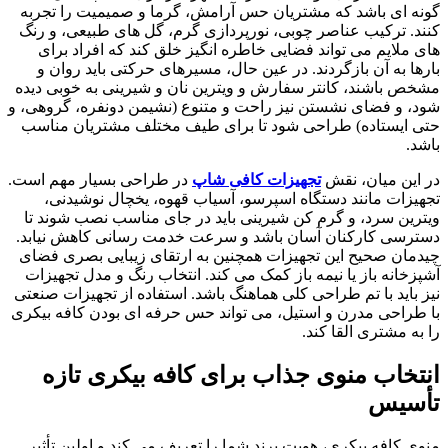
گونه ای باشد که مشتریان حس آرامش، گرما و صمیمیت را تجربه
کنند. ترکیب عناصر چوبی، نورپردازی گرم، گل های طبیعی، و رنگ
های ملایم می تواند فضایی خاطره انگیز خلق کند که افراد برای
بارها به آن بازگردند. در عین حال، مسیرهای حرکتی باید روان و
مشخص باشند، کانتر سفارش و ویترین نان و شیرینی به خوبی دیده
شود، و فضای نشستن نیز راحت و متنوع (نشیمن دونفره، گروهی، و
حتی ایستاده) طراحی شود تا برای طیف مختلف مشتریان مناسب
باشد.
در این میان، نقش
تجهیزات کافی شاپ
در طراحی بسیار مهم است.
تجهیزات مانند دستگاه اسپرسو، آسیاب قهوه، یخچال نوشیدنی،
ویترین سرد، و گرم کن شیرینی باید در جای مناسب نصب شوند تا
دسترسی کارکنان آسان باشد و سرعت خدمت رسانی کاهش نیابد.
چیدمان صحیح این تجهیزات همچنین به ارتقای زیبایی بصری فضای
آشپزخانه باز یا نیمه باز کمک می کند. انتخاب رنگ و مدل تجهیزات
نیز باید با تم طراحی کلی هماهنگ باشد. استفاده از تجهیزات صنعتی
با طراحی مدرن و استیل، می تواند حس حرفه ای بودن کافه بیکری
را به مشتری القا کند.
انتخاب منوی جذاب برای کافه بیکری تازه
تأسیس
منوی کافه بیکری، هویت برند شما را تعریف می کند و اولین تأثیر