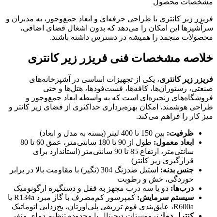
مشخصات محصول
فریزر زیر کانتری با طراحی حرفه‌ای و ابعاد جمع‌وجور، به مدیران و
سرآشپزها این امکان را می‌دهد که بدون اشغال فضای اضافی،
محصولات منجمد را همیشه در دسترس داشته باشند.
خلاصه مشخصات فنی فریزر زیر کانتری
فریزر زیر کانتری
، یکی از تجهیزات اساسی در آشپزخانه‌های
صنعتی، رستوران‌ها، کافه‌ها، فست‌فودها، هتل‌ها و حتی
فروشگاه‌های زنجیره‌ای است که به واسطه ابعاد جمع‌وجور و
طراحی هوشمند، امکان بهره‌برداری حداکثری از فضای زیر کانتر و
میز کار را فراهم می‌کند.
ظرفیت:
بین 150 تا 400 لیتر (بسته به مدل و ابعاد)
ابعاد معمول:
طول از 90 تا 180 سانتی‌متر، عمق 60 تا 80
سانتی‌متر، ارتفاع 85 تا 90 سانتی‌متر (استاندارد برای
قرارگیری زیر کانتر)
جنس بدنه:
استیل ضدزنگ 304 (نگیر) با مقاومت بالا در برابر
خوردگی، خش و رطوبت
درب‌ها:
دو یا سه درب مجهز به قفل و دستگیره ارگونومیک
سیستم سرمایش:
کمپرسور کم‌مصرف با گاز مبرد R134a یا
R600a، عایق‌بندی فوم تزریقی پلی‌اورتان، یخ‌زدایی اتوماتیک
کنترل دما:
ترموستات دیجیتال با محدوده تنظیم دمای منفی