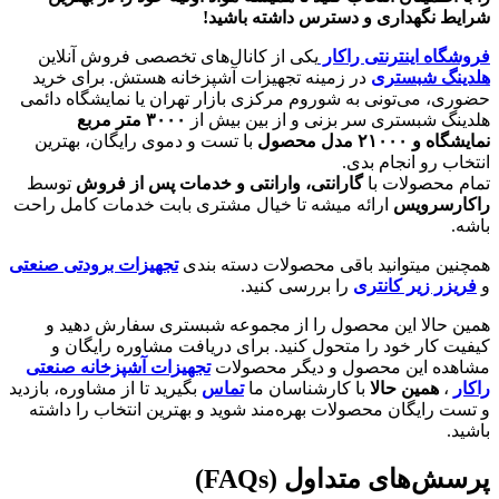
شرایط نگهداری و دسترس داشته باشید!
فروشگاه اینترنتی راکار
یکی از کانال‌های تخصصی فروش آنلاین
هلدینگ شبستری
در زمینه تجهیزات آشپزخانه هستش. برای خرید
حضوری، می‌تونی به شوروم مرکزی بازار تهران یا نمایشگاه دائمی
هلدینگ شبستری سر بزنی و از بین بیش از
۳۰۰۰
متر مربع
نمایشگاه و
۲۱۰۰۰
مدل محصول
با تست و دموی رایگان، بهترین
انتخاب رو انجام بدی.
تمام محصولات با
گارانتی، وارانتی و خدمات پس از فروش
توسط
راکارسرویس
ارائه میشه تا خیال مشتری بابت خدمات کامل راحت
باشه.
همچنین میتوانید باقی محصولات دسته بندی
تجهیزات برودتی صنعتی
و
فریزر زیر کانتری
را بررسی کنید.
همین حالا این محصول را از مجموعه شبستری سفارش دهید و
کیفیت کار خود را متحول کنید. برای دریافت مشاوره رایگان و
مشاهده این محصول و دیگر محصولات
تجهیزات آشپزخانه صنعتی
راکار
،
همین حالا
با کارشناسان ما
تماس
بگیرید تا از مشاوره، بازدید
و تست رایگان محصولات بهره‌مند شوید و بهترین انتخاب را داشته
باشید.
پرسش‌های متداول (FAQs)