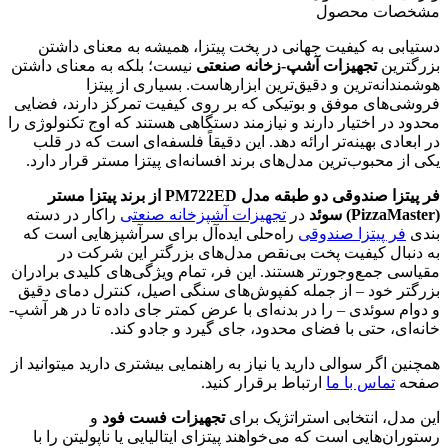
مشخصات محصول
دستیابی به کیفیت جهانی در پخت پیتزا، همیشه به معنای داشتن
بزرگترین
تجهیزات آشپ-زخانه صنعتی
نیست؛ بلکه به معنای داشتن
هوشمندانه‌ترین و دقیق‌ترین ابزارهاست. بسیاری از پیتزا
فروشی‌های موفق و بوتیکی که بر روی کیفیت تمرکز دارند، فضایی
محدود در اختیار دارند و نیازمند دستگاهی هستند که اوج تکنولوژی را
در ابعادی بهینه‌تر ارائه دهد. این دقیقاً فلسفه‌ای است که در قلب
یکی از محبوب‌ترین مدل‌های برند افسانه‌ای پیتزا مستر قرار دارد.
فر پیتزا صندوقی دو طبقه مدل
PM722ED
از برند پیتزا مستر
(
PizzaMaster
) سوئد
در
تجهیزات آشپزخانه صنعتی
راکار در دسته
بندی
فر پیتزا صندوقی
راه‌حلی ایده‌آل برای سرآشپزهایی است که
به دنبال کیفیت پخت بی‌نقص مدل‌های بزرگتر این شرکت در
مقیاسی جمع‌وجورتر هستند. این فر، تمام ویژگی‌های کلیدی برادران
بزرگتر خود – از جمله کفپوش‌های سنگی اصیل، کنترل دمای دقیق
و دوام سوئدی – را در بدنه‌ای با عرض کمتر جای داده تا در هر آشپ-
خانه‌ای، حتی با فضای محدود، جای گیرد و جادو کند.
همچنین اگر سوالی دارید یا نیاز به راهنمایی بیشتری دارید میتوانید از
صفحه
تماس با ما
ارتباط برقرار کنید.
این مدل، انتخابی استراتژیک برای
تجهیزات فست فود
و
رستوران‌هایی است که می‌خواهند پیتزای ایتالیایی یا ناپولیتن را با