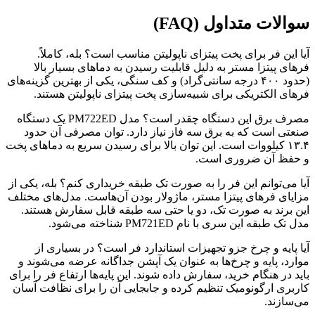
سوالات متداول (
FAQ
)
آیا این فر برای پخت پیتزای ناپولیتن مناسب است؟ بله، کاملاً.
فرهای پیتزا مستر به دلیل قابلیت رسیدن به دماهای بسیار بالا
(حدود ۴۰۰ درجه سانتی‌گراد) و کف سنگی، یکی از بهترین گزینه‌های
فرهای الکتریکی برای شبیه‌سازی پخت پیتزای ناپولیتن هستند.
مصرف برق این دستگاه چقدر است؟ مدل PM722ED یک دستگاه
صنعتی است که به برق سه فاز نیاز دارد. توان مصرفی آن حدود
۱۳.۴ کیلووات است. این توان بالا برای رسیدن سریع به دماهای پخت
و حفظ آن ضروری است.
آیا می‌توانم این فر را به صورت تک طبقه خریداری کنم؟ بله، یکی از
مزایای فرهای پیتزا مستر، ماژولار بودن آن‌هاست. مدل‌های مختلف
این برند به صورت تک، دو یا حتی سه طبقه قابل سفارش هستند.
مدل تک طبقه این سری با نام PM721ED شناخته می‌شود.
آیا پایه و چرخ جزو تجهیزات استاندارد فر است؟ در بسیاری از
موارد، پایه و چرخ‌ها به عنوان یک آپشن جداگانه عرضه می‌شوند و
باید در هنگام خرید، سفارش داده شوند. این پایه‌ها ارتفاع فر را برای
کاربری ارگونومیک تنظیم کرده و جابجایی آن را برای نظافت آسان
می‌سازند.