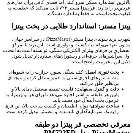
بالاترین استاندارد ممکن سرو کنند، اما فضای کافی برای مدل‌های
عریض‌تر را ندارند. فر پیتزا مستر ۷۲۲ ثابت می‌کند که عظمت، به
کیفیت پخت است، نه فقط به اندازه دستگاه.
پیتزا مستر: استاندارد طلایی در پخت پیتزا
شهرت برند سوئدی پیتزا مستر (PizzaMaster) در سراسر جهان،
مدیون تعهد بی‌وقفه به کیفیت و نوآوری است. این برند با تمرکز
انحصاری بر فرهای پیتزای الکتریکی سنگی، توانسته است به انتخاب
اول سرآشپزهای حرفه‌ای و رستوران‌های ستاره‌دار تبدیل شود.
دلایل این محبوبیت واضح است:
پخت تنوری اصیل:
کف سنگی نسوز، حرارت را به شیوه‌ای
مشابه تنورهای آجری سنتی به خمیر منتقل کرده و نتیجه‌ای
بی‌نظیر خلق می‌کند.
دقت و کنترل بی‌نهایت:
قابلیت تنظیم مستقل دمای بالا و
پایین هر طبقه، به آشپز اجازه می‌دهد تا برای هر نوع پیتزا، به
فرمول پخت ایده‌آل خود دست یابد.
ساخت سوئدی:
دوام، اطمینان و کیفیت ساخت بالا، این فرها
را به یک سرمایه‌گذاری بلندمدت و مطمئن تبدیل کرده است.
معرفی تخصصی فر پیتزا دو طبقه
PizzaMaster
مدل
PM722ED