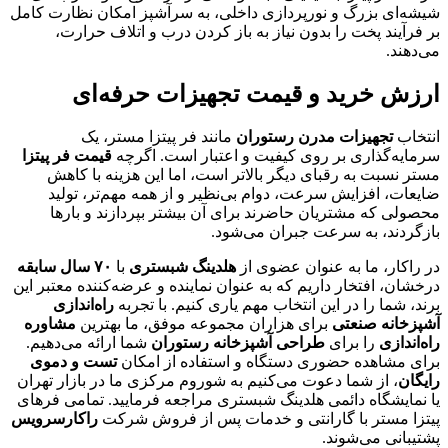
شیشه‌ای بزرگ و نورپردازی داخلی، به سرآشپز امکان نظارت کامل
بر فرآیند پخت را بدون نیاز به باز کردن درب و اتلاف حرارت،
می‌دهند.
ارزش خرید و قیمت تجهیزات حرفه‌ای
انتخاب
تجهیزات مدرن رستوران
مانند فر پیتزا مستر، یک
سرمایه‌گذاری بر روی کیفیت و اعتبار است. اگرچه
قیمت فر پیتزا
مستر نسبت به رقبای دیگر بالاتر است، اما این هزینه با کاهش
ضایعات، افزایش سرعت، دوام بی‌نظیر و از همه مهم‌تر، تولید
محصولی که مشتریان حاضرند برای آن بیشتر بپردازند و بارها
بازگردند، به سرعت جبران می‌شود.
در راکار، ما به عنوان عضوی از
هلدینگ شبستری
با
۷۰
سال سابقه
درخشان، افتخار داریم که به عنوان نماینده و عرضه‌کننده معتبر این
برند، شما را در این انتخاب مهم یاری کنیم. با تجربه
راه‌اندازی
آشپزخانه صنعتی
برای هزاران مجموعه موفق، ما بهترین
مشاوره
راه‌اندازی
را برای
طراحی آشپزخانه رستوران
شما ارائه می‌دهیم.
برای مشاهده حضوری دستگاه و استفاده از امکان
تست و دموی
رایگان
، از شما دعوت می‌کنیم به شوروم مرکزی ما در بازار تهران
یا نمایشگاه دائمی هلدینگ شبستری مراجعه فرمایید. تمامی فرهای
پیتزا مستر با گارانتی و خدمات پس از فروش شرکت
راکارسرویس
پشتیبانی می‌شوند.