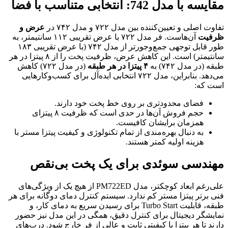
مقایسه با مدل 742: انتخابی متناسب با فضا
تفاوت اصلی و تعیین‌کننده بین مدل ۷۲۲ و مدل ۷۴۲ در
عرض و
ظرفیت
آن‌هاست. فر مدل ۷۲۲ با عرض تقریبی ۱۱۲ سانتیمتر، به
طور قابل توجهی جمع‌وجورتر از مدل ۷۴۲ (با عرض تقریبی ۱۸۳
سانتیمتر) است. این کاهش عرض، ظرفیت پخت را از ۸ پیتزا در هر
طبقه (در مدل ۷۴۲) به
۴
پیتزا در هر طبقه
(در مدل ۷۲۲) کاهش
می‌دهد. بنابراین، مدل ۷۲۲ انتخابی ایده‌آل برای کسب‌وکارهایی
است که:
فضای محدودتری بر روی خط پخت خود دارند.
حجم فروش آن‌ها در حدی است که ظرفیت ۸ پیتزای
همزمان برایشان کافیست.
به دنبال بهره‌مندی از تمام تکنولوژی و کیفیت پیتزا مستر با
هزینه اولیه کمتر هستند.
مهندسی سوئدی برای یک پخت بی‌نقص
علی‌رغم ابعاد کوچکتر، مدل PM722ED از هیچ یک از ویژگی‌های
فنی برتر پیتزا مستر کم ندارد. سیستم کنترل دمای دوگانه برای هر
طبقه، قابلیت Turbo Start برای رسیدن سریع به دمای کار، و
نمایشگر دیجیتال برای کنترل دقیق، همگی در این مدل نیز حضور
دارند تا هر پیتزا با کیفیتی ثابت و عالی از فر خارج شود. درب‌های