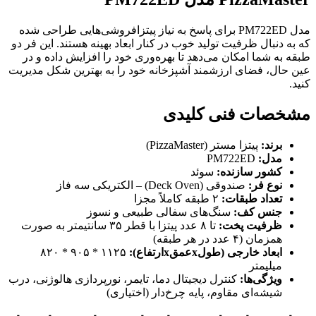
مدل PM722ED برای پاسخ به نیاز پیتزافروشی‌هایی طراحی شده
که به دنبال ظرفیت تولید خوب در کنار ابعاد بهینه هستند. این فر دو
طبقه به شما امکان می‌دهد تا بهره‌وری خود را افزایش داده و در
عین حال، فضای ارزشمند آشپزخانه خود را به بهترین شکل مدیریت
کنید.
مشخصات فنی کلیدی
برند:
پیتزا مستر (PizzaMaster)
مدل:
PM722ED
کشور سازنده:
سوئد
نوع فر:
صندوقی (Deck Oven) – الکتریکی سه فاز
تعداد طبقات:
۲ طبقه کاملاً مجزا
جنس کف:
سنگ‌های سفالی طبیعی و نسوز
ظرفیت پخت:
تا ۸ عدد پیتزا با قطر ۳۵ سانتیمتر به صورت
همزمان (۴ عدد در هر طبقه)
ابعاد خارجی (طول
x
عمق
x
ارتفاع):
۱۱۲۵ * ۹۰۵ * ۸۲۰
میلیمتر
ویژگی‌ها:
کنترل دیجیتال دما، تایمر، نورپردازی هالوژنی، درب
شیشه‌ای مقاوم، پایه چرخ‌دار (اختیاری)