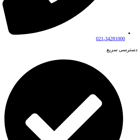
021-34281000
دسترسی سریع