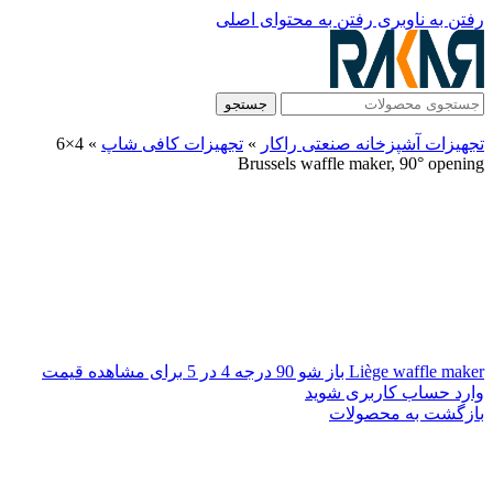
رفتن به ناوبری
رفتن به محتوای اصلی
جستجو
تجهیزات آشپزخانه صنعتی راکار
»
تجهیزات کافی شاپ
»
4×6
Brussels waffle maker, 90° opening
Liège waffle maker باز شو 90 درجه 4 در 5
برای مشاهده قیمت
وارد حساب کاربری شوید
بازگشت به محصولات