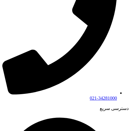
021-34281000
دسترسی سریع