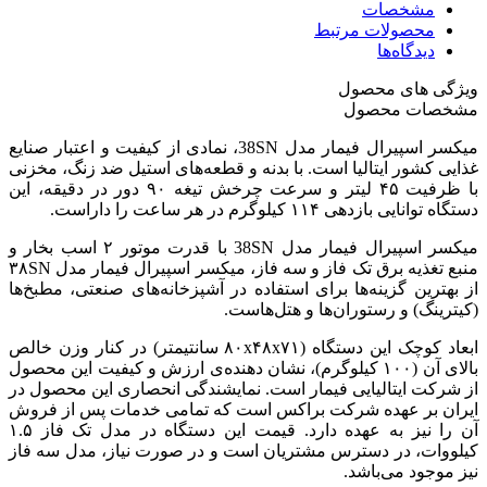
مشخصات
محصولات مرتبط
دیدگاه‌ها
ویژگی های محصول
مشخصات محصول
میکسر اسپیرال فیمار مدل 38SN، نمادی از کیفیت و اعتبار صنایع
غذایی کشور ایتالیا است. با بدنه و قطعه‌های استیل ضد زنگ، مخزنی
با ظرفیت ۴۵ لیتر و سرعت چرخش تیغه ۹۰ دور در دقیقه، این
دستگاه توانایی بازدهی ۱۱۴ کیلوگرم در هر ساعت را داراست.
میکسر اسپیرال فیمار مدل 38SN با قدرت موتور ۲ اسب بخار و
منبع تغذیه برق تک فاز و سه فاز، میکسر اسپیرال فیمار مدل ۳۸SN
از بهترین گزینه‌ها برای استفاده در آشپزخانه‌های صنعتی، مطبخ‌ها
(کیترینگ) و رستوران‌ها و هتل‌هاست.
ابعاد کوچک این دستگاه (۸۰x۴۸x۷۱ سانتیمتر) در کنار وزن خالص
بالای آن (۱۰۰ کیلوگرم)، نشان دهنده‌ی ارزش و کیفیت این محصول
از شرکت ایتالیایی فیمار است. نمایشندگی انحصاری این محصول در
ایران بر عهده شرکت براکس است که تمامی خدمات پس از فروش
آن را نیز به عهده دارد. قیمت این دستگاه در مدل تک فاز ۱.۵
کیلووات، در دسترس مشتریان است و در صورت نیاز، مدل سه فاز
نیز موجود می‌باشد.