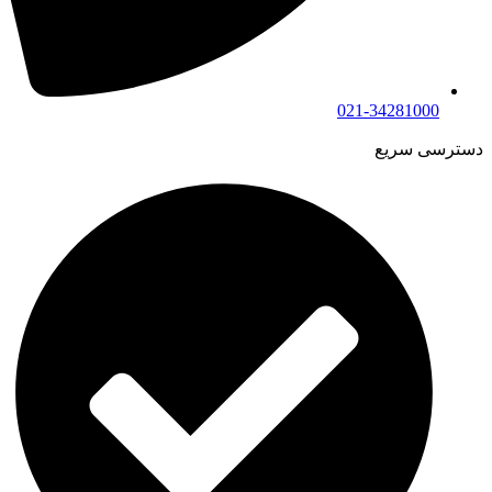
021-34281000
دسترسی سریع