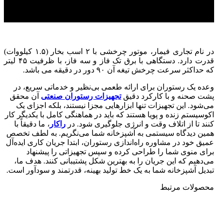
در نام تجاری فیمار، موتور چرخشی با ۲ اسب بخار (۱.۵ کیلووات)
قدرت دارد. دستگاهی با برق تک فاز و سه فاز، با ظرفیت ۴۵ لیتر
که حداکثر سرعت چرخش تیغه آن ۹۰ دور در دقیقه می باشد.
وعده یک رستوران برای ارائه طعمی بی‌نظیر و خدماتی سریع، در
پشت صحنه و با کارکرد دقیق
تجهیزات رستوران صنعتی
آن محقق
می‌شود. این تجهیزات تنها ابزارهایی مجزا نیستند، بلکه اجزای یک
اکوسیستم زنده و پویا هستند که باید در هماهنگی کامل با یکدیگر کار
کنند تا از اتلاف وقت و انرژی جلوگیری شود. در
راکار
، ما دقیقاً با
همین دیدگاه سیستمی به آشپزخانه شما می‌نگریم. به لطف تخصص
عمیق خود در مشاوره راه‌اندازی رستوران، ابتدا جریان کاری ایده‌آل
برای منوی شما را طراحی کرده و سپس تجهیزاتی را پیشنهاد
می‌دهیم که این جریان را به بهترین شکل پشتیبانی کنند. هدف ما،
تبدیل آشپزخانه شما به یک خط تولید بهینه، قدرتمند و سودآور است.
محصولات مرتبط