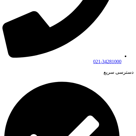
021-34281000
دسترسی سریع