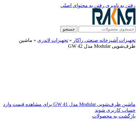
رفتن به ناوبری
رفتن به محتوای اصلی
جستجو
تجهیزات آشپزخانه صنعتی راکار
»
تجهیزات لاندری
»
ماشین
ظرف‌شویی Modular مدل GW 42
ماشین ظرف‌شویی Modular مدل GW 41
برای مشاهده قیمت وارد
حساب کاربری شوید
بازگشت به محصولات