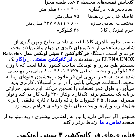
گنجایش قفسه‌های محفظه
۳ عدد طبقه مجزا
ابعاد دیس‌های بارگذاری
۴۰۰ × ۶۰۰ میلی‌متر
فاصله فنی بین ردیف‌ها
۷۵ میلی‌متر
مختصات ابعادی سازه
۸۰۰ × ۸۱۱ × ۴۲۷ میلی‌متر
جرم فیزیکی کالا
۴۶ کیلوگرم
تناسب جلوه ظاهری کالا با فضای داخلی مطبخ و بهره‌گیری از
شاسی مستحکم، از فاکتورهای کلیدی در دوام ماشین‌آلات پخت
حرفه‌ای است. دستگاه
فر کانوکشن
۳
سینی اونکس مدل Bakerlux
ELENA UNOX
در دسته بندی
فر کانوکشن صنعتی
در
راکار
یک
سیستم طبخ مدرن و اتوماتیک ساخت کشور ایتالیا است که با وزن
۴۶ کیلوگرم و مختصات فنی ۴۲۷ * ۸۱۱ * ۸۰۰ میلی‌متر مهندسی
شده است. ساختار بیرونی این فر علاوه بر بخشیدن جلوه‌ای زیبا به
محیط، استقامت فیزیکی بالایی را در برابر استهلاک کاربری پدید
می‌آورد و طول عمر قطعات را تضمین می‌کند. این ماشین حرارتی
بر پایه یک سیستم برقی تک‌فاز با ولتاژ ۲۲۰ ولت کار می‌کند و توان
مصرفی معادل ۳.۵ کیلووات دارد که راندمان کاری دقیقی را برای
هتل‌ها، رستوران‌ها و محیط‌های طبخ حرفه‌ای فراهم می‌سازد.
همچنین اگر سوالی دارید یا نیاز به راهنمایی بیشتری دارید میتوانید از
صفحه
تماس با ما
ارتباط برقرار کنید.
فناوری‌های فر کانوکشن
۳
سینی اونکس