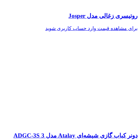
روتیسری زغالی مدل Josper
برای مشاهده قیمت وارد حساب کاربری شوید
دونر کباب گازی شیشه‌ای Atalay مدل ADGC-3S 3