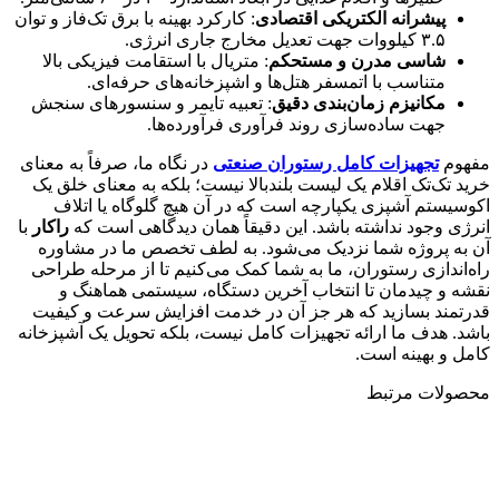
پیشرانه الکتریکی اقتصادی
: کارکرد بهینه با برق تک‌فاز و توان
۳.۵ کیلووات جهت تعدیل مخارج جاری انرژی.
شاسی مدرن و مستحکم
: متریال با استقامت فیزیکی بالا
متناسب با اتمسفر هتل‌ها و اشپزخانه‌های حرفه‌ای.
مکانیزم زمان‌بندی دقیق
: تعبیه تایمر و سنسورهای سنجش
جهت ساده‌سازی روند فرآوری فرآورده‌ها.
مفهوم
تجهیزات کامل رستوران صنعتی
در نگاه ما، صرفاً به معنای
خرید تک‌تک اقلام یک لیست بلندبالا نیست؛ بلکه به معنای خلق یک
اکوسیستم آشپزی یکپارچه است که در آن هیچ گلوگاه یا اتلاف
انرژی وجود نداشته باشد. این دقیقاً همان دیدگاهی است که
راکار
با
آن به پروژه شما نزدیک می‌شود. به لطف تخصص ما در مشاوره
راه‌اندازی رستوران، ما به شما کمک می‌کنیم تا از مرحله طراحی
نقشه و چیدمان تا انتخاب آخرین دستگاه، سیستمی هماهنگ و
قدرتمند بسازید که هر جز آن در خدمت افزایش سرعت و کیفیت
باشد. هدف ما ارائه تجهیزات کامل نیست، بلکه تحویل یک آشپزخانه
کامل و بهینه است.
محصولات مرتبط