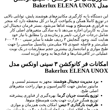
مدل Bakerlux ELENA UNOX
این دستگاه با به کارگیری مکانیزم‌های هوشمند پایش، توانایی بالایی
در توزیع کاملاً همگن و یکنواخت گرما در کل محفظه دارد که منجر
به فرآوری هم‌سطح و بهینه غذاها می‌شود. بستر فرمان دیجیتال این
مدل به کاربران اجازه می‌دهد تا به سادگی متغیرهای اصلی کار
شامل درجات حرارتی، تایمر و زمان‌بندی را مطابق با نیاز خود
هدایت کنند. وجود گنجایش ۳ ردیف طبقه با سایز سینی ۴۰۰ * ۶۰۰
میلی‌متر و فاصله عمودی ۷۵ میلی‌متر، پتانسیل مناسبی را جهت
طبخ موازی و آماده‌سازی بیشترین حجم سفارشات در یک نوبت
عملیاتی در کافی‌شاپ‌ها و قنادی‌ها به وجود آورده است.
امکانات فر کانوکشن
۳
سینی اونکس مدل
Bakerlux ELENA UNOX
برد مدیریت دیجیتال هوشمند
: مجهز به سیستم لمسی و
مانیتور نمایش جهت کالیبراسیون و مهار راحت متغیرهای
اصلی طبخ.
توزیع یکدست جریان گرما
: بهره‌گیری از فناوری پیشرفته
توزیع همگن حرارت جهت پخت هم‌سطح منوها.
ظرفیت بارگذاری
۳
دیس
: امکان پخت هم‌زمان و موازی
خمیرها و اقلام غذایی در ابعاد استاندارد ۴۰ در ۶۰ سانتی‌متر.