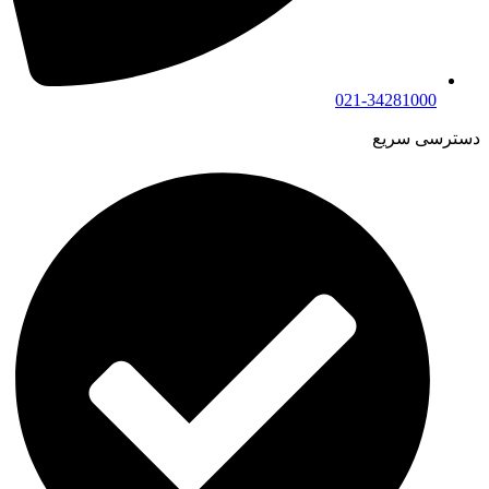
021-34281000
دسترسی سریع