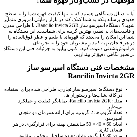
موفقیت در کسب‌وکار قهوه شما!
آیا به دنبال دستگاهی هستید که نه تنها کیفیت قهوه شما را به سطح
جدیدی برساند بلکه به شما کمک کند در بازار رقابتی امروزی متمایز
شوید؟ دستگاه اسپرسو ساز Rancilio Invicta 2GR، با طراحی مدرن
و قابلیت‌های بی‌نظیر، بهترین گزینه برای شماست. این دستگاه به
شما این امکان را می‌دهد که قهوه‌ای با طعم و عطر فوق‌العاده را
در هر فنجان تهیه کنید و مشتریان خود را به تجربه‌ای
فراموش‌نشدنی دعوت کنید. اکنون بیایید به جزئیات فنی این دستگاه
بی‌نظیر نگاهی دقیق‌تر بیندازیم.
مشخصات فنی دستگاه اسپرسو ساز
Rancilio Invicta 2GR
نوع دستگاه: اسپرسو ساز تجاری، طراحی شده برای استفاده
در کافی‌شاپ‌ها و رستوران‌ها.
مدل: Rancilio Invicta 2GR، نمایانگر کیفیت و عملکرد
بی‌نظیر.
تعداد گروپ‌ها: 2 گروپ، برای ارائه همزمان دو فنجان
اسپرسو.
ابعاد: 60 × 40 × 50 سانتیمتر، بهینه برای قرارگیری در هر
فضای کاری.
وزن: 80 کیلوگرم، نشان‌دهنده ساختار محکم و مقاوم