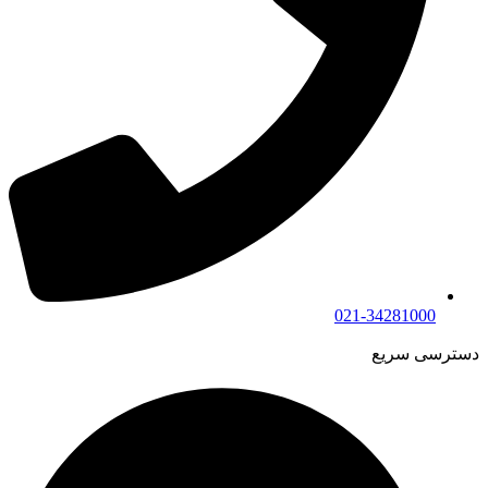
021-34281000
دسترسی سریع