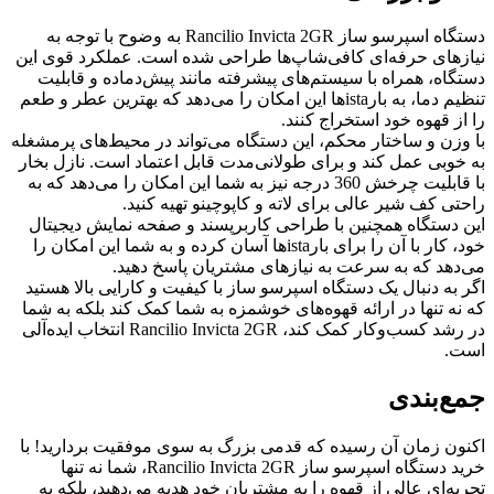
دستگاه اسپرسو ساز Rancilio Invicta 2GR به وضوح با توجه به
نیازهای حرفه‌ای کافی‌شاپ‌ها طراحی شده است. عملکرد قوی این
دستگاه، همراه با سیستم‌های پیشرفته مانند پیش‌دماده و قابلیت
تنظیم دما، به بارistaها این امکان را می‌دهد که بهترین عطر و طعم
را از قهوه خود استخراج کنند.
با وزن و ساختار محکم، این دستگاه می‌تواند در محیط‌های پرمشغله
به خوبی عمل کند و برای طولانی‌مدت قابل اعتماد است. نازل بخار
با قابلیت چرخش 360 درجه نیز به شما این امکان را می‌دهد که به
راحتی کف شیر عالی برای لاته و کاپوچینو تهیه کنید.
این دستگاه همچنین با طراحی کاربرپسند و صفحه نمایش دیجیتال
خود، کار با آن را برای بارistaها آسان کرده و به شما این امکان را
می‌دهد که به سرعت به نیازهای مشتریان پاسخ دهید.
اگر به دنبال یک دستگاه اسپرسو ساز با کیفیت و کارایی بالا هستید
که نه تنها در ارائه قهوه‌های خوشمزه به شما کمک کند بلکه به شما
در رشد کسب‌وکار کمک کند، Rancilio Invicta 2GR انتخاب ایده‌آلی
است.
جمع‌بندی
اکنون زمان آن رسیده که قدمی بزرگ به سوی موفقیت بردارید! با
خرید دستگاه اسپرسو ساز Rancilio Invicta 2GR، شما نه تنها
تجربه‌ای عالی از قهوه را به مشتریان خود هدیه می‌دهید، بلکه به