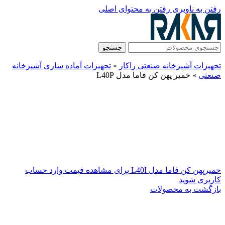
رفتن به ناوبری
رفتن به محتوای اصلی
جستجو
تجهیزات آشپزخانه صنعتی راکار
»
تجهیزات آماده سازی آشپزخانه
صنعتی
»
خمیر پهن کن فاما مدل L40P
خمیرپهن کن فاما مدل L40I
برای مشاهده قیمت وارد حساب
کاربری شوید
بازگشت به محصولات