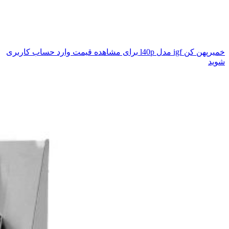
خمیرپهن کن igf مدل l40p
برای مشاهده قیمت وارد حساب کاربری
شوید