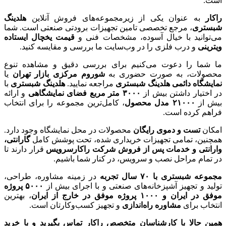
است.
راکار
به عنوان یکی از زیرمجموعه‌های فروش آنلاین
هلدینگ
شبستری
، مرجع تخصصی تامین تجهیزات برودتی صنعتی است. شما
می‌توانید با خیال آسوده، مشخصات فنی و
قیمت یخچال ایستاده
ویترینی
و درب فلزی را در وب‌سایت ما بررسی و مقایسه کنید.
ما شما را دعوت می‌کنیم برای بررسی دقیق و مشاهده تنوع
محصولات، به صورت حضوری به
شوروم مرکزی بازار تهران
یا
نمایشگاه دائمی هلدینگ شبستری
مراجعه نمایید.
هلدینگ شبستری
با
در اختیار داشتن بیش از
۳۰۰۰
متر مربع فضای نمایشگاهی
و ارائه
بیش از
۲۱۰۰۰
مدل محصول
، کامل‌ترین مجموعه را برای انتخاب
فراهم کرده است.
امکان
تست و دموی رایگان
محصولات در محل نمایشگاه وجود دارد.
همچنین، تمامی تجهیزات خریداری شده، تحت پوشش کامل
گارانتی،
وارانتی و خدمات پس از فروش شرکت راکارسرویس
قرار دارند تا
در تمام مراحل نصب و سرویس، در کنار شما باشیم.
مجموعه شبستری با
۷۰
سال تجربه
در زمینه مشاوره، طراحی،
تولید و تجهیز آشپزخانه‌های صنعتی و با اجرای بیش از
۵۰۰۰
پروژه
موفق در ایران و
۱۰۰۰
پروژه موفق در خارج از ایران
، بهترین
انتخاب برای
مشاوره راه‌اندازی
و تجهیز کسب‌وکارتان است.
همین حالا با کارشناسان متخصص راکار تماس بگیرید و با خرید