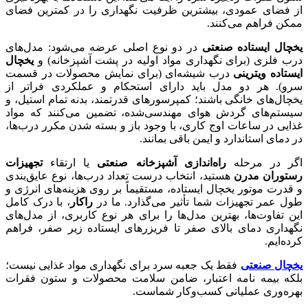
از فضای عمودی، بیشترین ظرفیت نگهداری را در کمترین فضای
ممکن فراهم می‌کنند.
یخچال ایستاده صنعتی
در دو نوع اصلی عرضه می‌شود: مدل‌های
درب فلزی (برای نگهداری مواد اولیه در پشت آشپزخانه) و
یخچال
ایستاده ویترینی
درب شیشه‌ای (برای نمایش محصولات در قسمت
سرو). هر دو مدل باید دارای استحکام و عملکردی فراتر از
یخچال‌های خانگی باشند؛ کمپرسورهای قدرتمند، بدنه تمام استیل، و
سیستم‌های گردش هوای مهندسی‌شده، تضمین می‌کنند که مواد
غذایی در ساعات اوج کاری، با وجود باز و بسته شدن مکرر درب‌ها،
در دمای استاندارد و ایمن باقی بمانند.
اگر در مرحله
راه‌اندازی آشپزخانه صنعتی
یا ارتقاء
تجهیزات
رستوران مدرن
هستید، انتخاب درست تعداد درب‌ها، نوع عایق‌بندی
و قدرت موتور یخچال ایستاده، مستقیماً بر روی هزینه‌های انرژی و
طول عمر تجهیزات شما تأثیر می‌گذارد. ما در
راکار
، با درک کامل
این تفاوت‌ها، بهترین مدل‌ها را برای هر نوع کاربری، از مدل‌های
نگهداری دمای بالای صفر تا فریزرهای ایستاده زیر صفر، فراهم
کرده‌ایم.
یخچال صنعتی
فقط یک جعبه سرد برای نگهداری مواد غذایی نیست؛
بلکه بیمه نامه اعتبار، ضامن سلامت محصولات و ستون فقرات
بهره‌وری عملیاتی کسب‌وکار شماست.