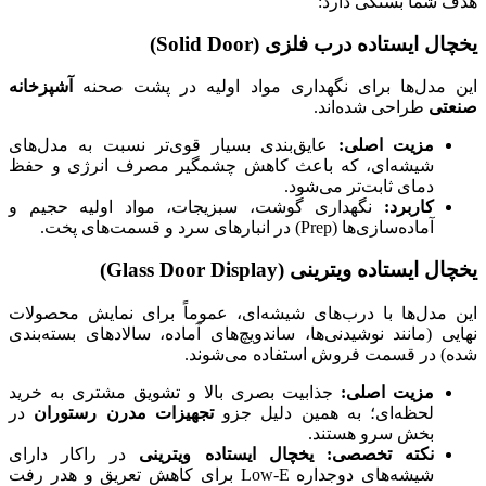
هدف شما بستگی دارد:
یخچال ایستاده درب فلزی (
Solid Door
)
این مدل‌ها برای نگهداری مواد اولیه در پشت صحنه
آشپزخانه
صنعتی
طراحی شده‌اند.
مزیت اصلی:
عایق‌بندی بسیار قوی‌تر نسبت به مدل‌های
شیشه‌ای، که باعث کاهش چشمگیر مصرف انرژی و حفظ
دمای ثابت‌تر می‌شود.
کاربرد:
نگهداری گوشت، سبزیجات، مواد اولیه حجیم و
آماده‌سازی‌ها (Prep) در انبارهای سرد و قسمت‌های پخت.
یخچال ایستاده ویترینی (
Glass Door Display
)
این مدل‌ها با درب‌های شیشه‌ای، عموماً برای نمایش محصولات
نهایی (مانند نوشیدنی‌ها، ساندویچ‌های آماده، سالادهای بسته‌بندی
شده) در قسمت فروش استفاده می‌شوند.
مزیت اصلی:
جذابیت بصری بالا و تشویق مشتری به خرید
لحظه‌ای؛ به همین دلیل جزو
تجهیزات مدرن رستوران
در
بخش سرو هستند.
نکته تخصصی:
یخچال ایستاده ویترینی
در راکار دارای
شیشه‌های دوجداره Low-E برای کاهش تعریق و هدر رفت