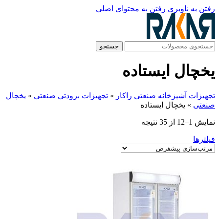
رفتن به ناوبری
رفتن به محتوای اصلی
جستجو
یخچال ایستاده
تجهیزات آشپزخانه صنعتی راکار
»
تجهیزات برودتی صنعتی
»
یخچال
صنعتی
»
یخچال ایستاده
نمایش 1–12 از 35 نتیجه
فیلترها