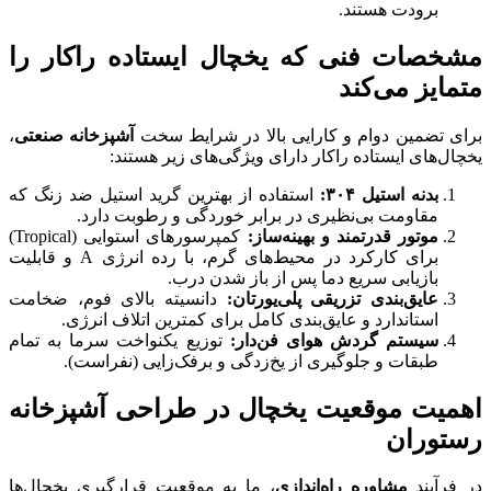
برودت هستند.
مشخصات فنی که یخچال ایستاده راکار را
متمایز می‌کند
برای تضمین دوام و کارایی بالا در شرایط سخت
آشپزخانه صنعتی
،
یخچال‌های ایستاده راکار دارای ویژگی‌های زیر هستند:
بدنه استیل
۳۰۴:
استفاده از بهترین گرید استیل ضد زنگ که
مقاومت بی‌نظیری در برابر خوردگی و رطوبت دارد.
موتور قدرتمند و بهینه‌ساز:
کمپرسورهای استوایی (Tropical)
برای کارکرد در محیط‌های گرم، با رده انرژی A و قابلیت
بازیابی سریع دما پس از باز شدن درب.
عایق‌بندی تزریقی پلی‌یورتان:
دانسیته بالای فوم، ضخامت
استاندارد و عایق‌بندی کامل برای کمترین اتلاف انرژی.
سیستم گردش هوای فن‌دار:
توزیع یکنواخت سرما به تمام
طبقات و جلوگیری از یخ‌زدگی و برفک‌زایی (نفراست).
اهمیت موقعیت یخچال در طراحی آشپزخانه
رستوران
در فرآیند
مشاوره راه‌اندازی
، ما به موقعیت قرارگیری یخچال‌ها