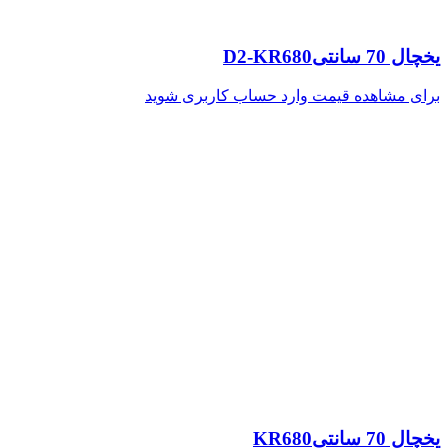
یخچال 70 سانتیD2-KR680
برای مشاهده قیمت وارد حساب کاربری شوید
یخچال 70 سانتیKR680