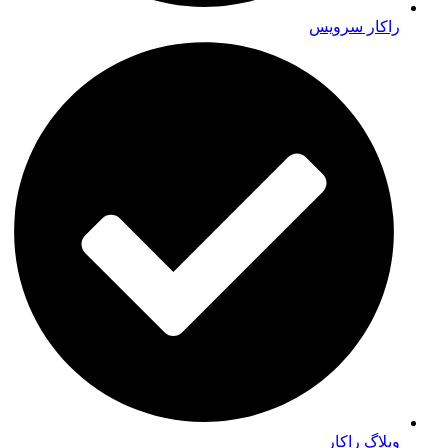
راکار سرویس
وبلاگ راکار