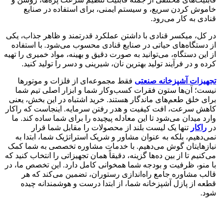
خاموش کردن سریع، و سیستم ایمنی، برای استفاده در صنایع
قنادی به کار می‌رود.
در کل، میکسر قنادی با داشتن عملکرد قدرتمند و ظاهر جذاب، یکی
از دستگاه‌های حیاتی در صنایع قنادی محسوب می‌شود. با استفاده
از این دستگاه، می‌توانید به صورت دقیق و بهینه، مواد خمیری را تهیه
کرده و در فرآیند تولید بهترین نان، شیرینی و دسر را تولید کنید.
تجهیزات آشپزخانه صنعتی
فقط مجموعه‌ای از فلزات و موتورها
نیست؛ آن‌ها ستون فقرات کسب‌وکار شما و ابزار اصلی تیم شما
برای خلق طعم‌های ماندگار هستند. خرید اشتباه در این بخش، یعنی
کاهش سرعت، افت کیفیت و هدر رفتن سرمایه. اینجاست که راکار
وارد میدان می‌شود تا این معادله پیچیده را برای شما ساده کند. ما
در
راکار
تنها یک لیست بلند از محصولات را مقابل شما قرار
نمی‌دهیم، بلکه به عنوان مشاور و شریک استراتژیک شما، ابتدا به
نیازهایتان گوش می‌دهیم. با خدمات مشاوره تخصصی به شما کمک
می‌کنیم تا از بین ده‌ها گزینه، دقیقاً همان تجهیزاتی را انتخاب کنید که
با منو، ظرفیت و بودجه شما همخوانی کامل دارد. این تخصص ما، در
قالب مشاوره جامع راه‌اندازی رستوران، تضمین می‌کند که هر
قطعه از پازل آشپزخانه شما، از ابتدا درست و هوشمندانه چیده
شود.