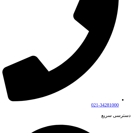
021-34281000
دسترسی سریع