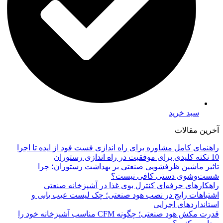
سبد خرید
آخرین مقالات
راهنمای کامل مشاوره برای راه اندازی فست فود از ایده تا اجرا
10 نکته کلیدی برای موفقیت در راه اندازی رستوران
تاثیر ماشین ظرفشویی صنعتی بر بهداشت رستوران؛ چرا
شست‌وشوی دستی کافی نیست؟
راهکارهای حرفه‌ای کنترل بوی غذا در آشپزخانه صنعتی
اشتباهات رایج در نصب هود صنعتی؛ چک لیست عیب یابی و
استانداردهای اجرایی
قدرت مکش هود صنعتی؛ چگونه CFM مناسب آشپزخانه خود را