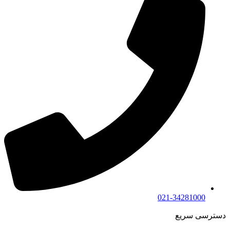
021-34281000
دسترسی سریع