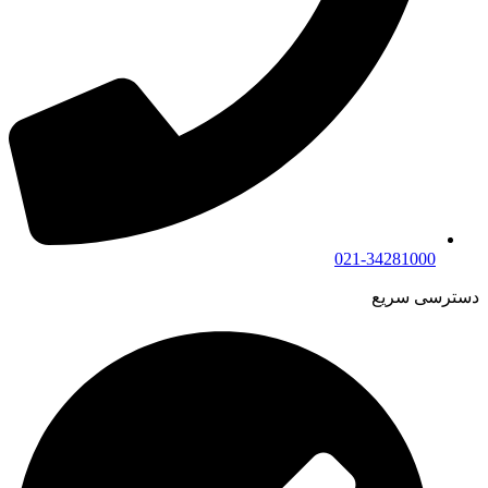
021-34281000
دسترسی سریع