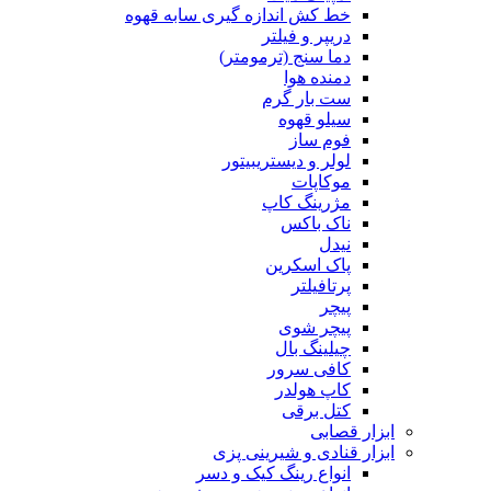
خط کش اندازه گیری سابه قهوه
دریپر و فیلتر
دما سنج (ترمومتر)
دمنده هوا
ست بار گرم
سیلو قهوه
فوم ساز
لولر و دیستریبیتور
موکاپات
مژرینگ کاپ
ناک باکس
نیدل
پاک اسکرین
پرتافیلتر
پیچر
پیچر شوی
چیلینگ بال
کافی سرور
کاپ هولدر
کتل برقی
ابزار قصابی
ابزار قنادی و شیرینی پزی
انواع رینگ کیک و دسر