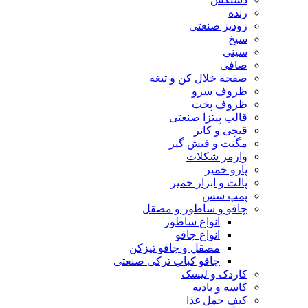
رنده
زودپز صنعتی
سیخ
سینی
صافی
صفحه خلال کن و تیغه
ظروف سرو
ظروف پخت
قالب پیتزا صنعتی
قیچی و کاتر
مگنت و فیش گیر
وارمر شکلات
پارو خمیر
پالت و ابزار خمیر
پمپ سس
چاقو و ساطور و مصقل
انواع ساطور
انواع چاقو
مصقل و چاقو تیزکن
چاقو کباب ترکی صنعتی
کاردک و لیسک
کاسه و بادیه
کیف حمل غذا