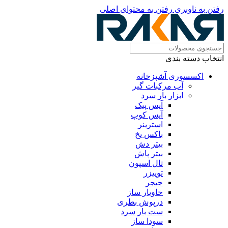
رفتن به ناوبری
رفتن به محتوای اصلی
انتخاب دسته بندی
اکسسوری آشپزخانه
آب مرکبات گیر
ابزار بار سرد
آیس پیک
آیس کوپ
استرینر
باکس یخ
بیتر دش
بیتر پاش
تال اسپون
توییزر
جیجر
خاویار ساز
درپوش بطری
ست بار سرد
سودا ساز