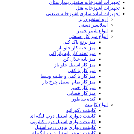
تجهیزات آشپزخانه صنعتی بیمارستان
تجهیزات آشپزخانه هتل
تجهیزات آماده سازی آشپزخانه صنعتی
اره استخوان بر
اسلایسر دستی
انواع شیتر خمیر
انواع میز کار صنعتی
میز برنج پاک کنی
میز تخته کار جلو باز
میز تخته کار پایه پاتراکی
میز پایه خلال کن
میز کار استیل جلو باز
میز کار با کفی
میز کار با کفی و طبقه وسط
میز کار تمام استیل چرخ دار
میز کار خمیر
میز کار قصابی
کنده ساطور
انواع کابینت
کابینت دکوراتیو
کابینت دیواری استیل درب لنگه ای
کابینت دیواری استیل درب کشویی
کابینت دیواری بدون درب استیل
کابینت زمینی استیل درب لنگه ای