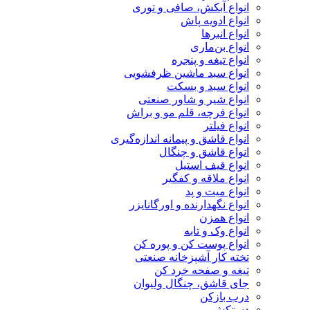
انواع آبکش، صافی و توری
انواع ادویه پاش
انواع انبرها
انواع بن‌ماری
انواع تیغه و پنجره
انواع سبد ماشین ظرفشویی
انواع سبد و بسکت
انواع شیر و شاور صنعتی
انواع فرچه، قلم مو و براش
انواع فیلتر
انواع قاشق و پیمانه اندازه‌گیری
انواع قاشق و چنگال
انواع قیف استیل
انواع ملاقه و کفگیر
انواع میت و پد
انواع نگهدارنده و اورگانایزر
انواع همزن
انواع وک و تابه
انواع پوست کن و پوره کن
تخته کار آشپزخانه صنعتی
تیغه و صفحه خرد کن
جای قاشق، چنگال ولیوان
درب بازکن
دستکش