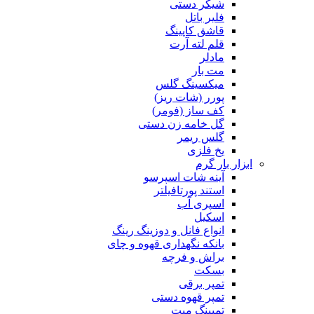
شیکر دستی
فلیر باتل
قاشق کاپینگ
قلم لته آرت
مادلر
مت بار
میکسینگ گلس
پورر (شات ریز)
کف ساز (فومر)
گل خامه زن دستی
گلس ریمر
یخ فلزی
ابزار بار گرم
آینه شات اسپرسو
استند پورتافیلتر
اسپری آب
اسکیل
انواع فانل و دوزینگ رینگ
بانکه نگهداری قهوه و چای
براش و فرچه
بسکت
تمپر برقی
تمپر قهوه دستی
تمپینگ میت