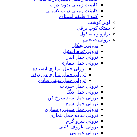
کابینت زمینی بدون درب
کابینت زمینی درب کشویی
کمد 4 طبقه ایستاده
اویز گوشت
بیفتک کوب برقی
ترازو و باسکول
ترولی صنعتی
ترولی آبچکان
ترولی تمام استیل
ترولی حمل انبار
ترولی حمل بنماری
ترولی حمل بنماری ایستاده
ترولی حمل بنماری دوردیفه
ترولی حمل سینی قنادی
ترولی حمل حبوبات
ترولی حمل دیگ
ترولی حمل سبد سرخ کن
ترولی حمل سیخ
ترولی حمل سینی و بنماری
ترولی ساده حمل بنماری
ترولی سرو گرم
ترولی ظروف کثیف
ترولی عمومی