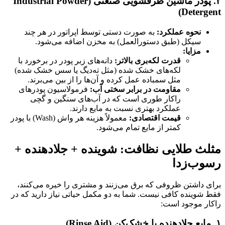
۲
.
پودر ماشین ظرفشویی صنعتی
(Industrial Powder
Detergent)
نحوه عملکرد
:
به صورت دستی توسط اپراتور در هر چند
سیکل (طبق دستورالعمل) به مخزن اضافه می‌شود.
مزایا
:
قدرت لکه‌بری بالاتر
:
دانه‌های زبر پودر در برخورد با
لکه‌های خشک شده (مثل ته‌دیگ یا سس خشک شده)
مثل سمباده عمل کرده و آن‌ها را از بین می‌برند.
مقاومت در برابر سختی آب
:
فرمولاسیون پودرهای
راکار طوری است که در آب‌های سنگین و گچی
عملکرد بهتری نسبت به مایع دارند.
قیمت اقتصادی
:
معمولاً هزینه هر واش (Wash) با پودر
کمتر از مایع تمام می‌شود.
مثلث طلایی نظافت: شوینده + جلادهنده +
رسوب‌زدا
برای داشتن ظروفی که برق می‌زنند و مشتری را خیره می‌کنند،
فقط شوینده کافی نیست. شما به دو مکمل حیاتی نیاز دارید که در
راکار موجود است:
۱
.
مایع جلادهنده یا خشک‌کن
(Rinse Aid)