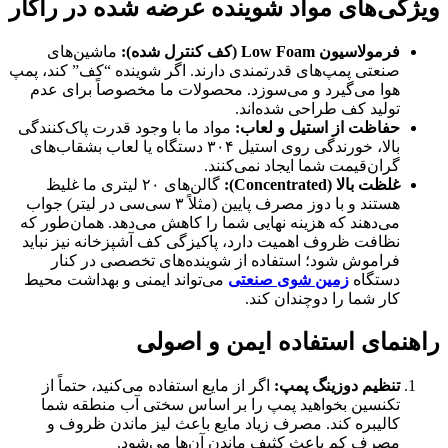
ویژگی‌های مواد شوینده عرضه شده در راکار
فرمولاسیون
Low Foam (
کف کنترل شده
):
ماشین‌های
صنعتی پمپ‌های قدرتمندی دارند. اگر شوینده “کف” کند، پمپ
هوا می‌گیرد و می‌سوزد. محصولات ما مخصوصاً برای عدم
تولید کف طراحی شده‌اند.
حفاظت از استیل و لعاب
:
مواد ما با وجود قدرت پاک‌کنندگی
بالا، خورندگی روی استیل ۳۰۴ دستگاه یا لعاب بشقاب‌های
گران‌قیمت شما ایجاد نمی‌کنند.
غلظت بالا
(Concentrated):
گالن‌های ۲۰ لیتری ما غلیظ
هستند و با دوز مصرف پایین (مثلاً ۳ سی‌سی در لیتر) جواب
می‌دهند که هزینه نهایی شما را کاهش می‌دهد. همان‌طور که
نظافت ظروف اهمیت دارد، پاکیزگی کف آشپزخانه نیز نباید
فراموش شود؛ استفاده از شوینده‌های تخصصی در کنار
دستگاه
زمین شوی صنعتی
می‌تواند ایمنی و بهداشت محیط
کار شما را دوچندان کند.
راهنمای استفاده ایمن و اصولی
تنظیم دوزینگ پمپ
:
اگر از مایع استفاده می‌کنید، حتماً از
تکنسین بخواهید پمپ را بر اساس سختی آب منطقه شما
کالیبره کند. مصرف زیاد مایع باعث لیز ماندن ظروف و
مصرف کم باعث کثیف ماندن آن‌ها می‌شود.