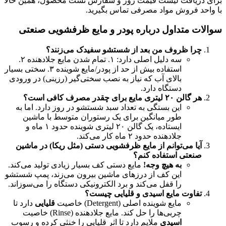
برای دریافت لیست قیمت روز و سفارش تست محصول، همین حالا
با واحد فروش مواد مصرفی تماس بگیرید.
سوالات متداول درباره پودر و مایع ظرفشویی صنعتی
چرا ظروف من بعد از شستشو سفیدک می‌زنند؟
سه دلیل اصلی دارد: ۱. تمام شدن مایع جلادهنده ۲.
استفاده بیش از حد از پودر/مایع شوینده ۳. سختی بسیار
بالای آب که نیاز به نصب سختی‌گیر (رزینی) در ورودی
دستگاه دارد.
هر گالن
۲۰
لیتری مایع برای چقدر مصرف کافی است؟
این بستگی به تعداد سبد شستشو در روز دارد. اما به
طور میانگین برای یک رستوران متوسط با ماشین
ایستاده، یک گالن ۲۰ لیتری شوینده حدود ۱ ماه و
جلادهنده حدود ۲ ماه کار می‌کند.
آیا می‌توانم از مایع ظرفشویی دستی (مثل ریکا) در ماشین
صنعتی استفاده کنم؟
به هیچ وجه
!
مایع دستی کف بسیار زیادی تولید می‌کند.
این کف از درزهای ماشین بیرون می‌زند، پمپ شستشو
را قفل می‌کند و برد الکترونیکی دستگاه را می‌سوزاند.
تفاوت مایع اسیدی و قلیایی چیست؟
مایع شوینده اصلی (Detergent) خاصیت
قلیایی
دارد تا
چربی‌ها را حل کند. مایع جلادهنده (Rinse) خاصیت
اسیدی
ملایم دارد تا اثر قلیایی را خنثی کرده و رسوب