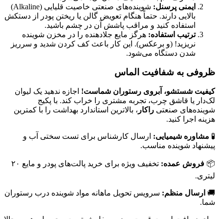
ایمنی پرسنل
:
شوینده‌های صنعتی خاصیت قلیایی (Alkaline)
بالایی دارند. حتماً هنگام تعویض گالن یا ریختن پودر از دستکش
استفاده کنید و مراقب پاشش آن در چشم باشید.
ترتیب استفاده
:
هرگز مایع جلادهنده را در مخزن شوینده
نریزید! (و برعکس). این کار باعث کف کردن شدید و سرریز
شدن دستگاه می‌شود.
ظروفی به شفافیت الماس
کیفیت شستشو، آبروی رستوران شماست
!
اجازه ندهید یک لیوان
لک‌دار یا قاشق چرب، تجربه مشتری را خراب کند. با پکیج
شوینده‌های صنعتی
راکار
، بالاترین استاندارد بهداشت را با کمترین
هزینه اجرا کنید.
🧪
مشاوره شیمیایی
:
ارسال کارشناس برای تست سختی آب و
پیشنهاد شوینده مناسب.
📦
فروش عمده
:
تخفیف ویژه برای خرید پالت‌های پودر و مایع ۲۰
لیتری.
🚚
ارسال منظم
:
سرویس تحویل ماهانه مواد شوینده درب رستوران
شما.