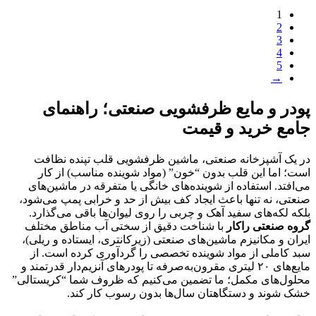
1
2
3
4
5
→
پودر و مایع ظرفشویی صنعتی؛ راهنمای
جامع خرید و قیمت
در یک آشپزخانه صنعتی، ماشین ظرفشویی قلب تپنده نظافت
است؛ اما این قلب بدون “خون” (مواد شوینده مناسب) از کار
می‌افتد. استفاده از شوینده‌های خانگی یا متفرقه در ماشین‌های
صنعتی، نه تنها باعث ایجاد کف بیش از حد و خرابی پمپ می‌شود،
بلکه لکه‌های سفید آهک و چربی را روی لیوان‌ها باقی می‌گذارد.
گروه صنعتی راکار
با شناخت دقیق از سختی آب مناطق مختلف
ایران و مکانیزم ماشین‌های صنعتی (زیرکانتری، ایستاده و ریلی)،
سبد کاملی از مواد شوینده تخصصی را گردآوری کرده است. از
مایع‌های ۲۰ لیتری مقرون‌به‌صرفه تا پودرهای آنزیم‌دار قدرتمند و
محلول‌های مکمل؛ ما تضمین می‌کنیم که ظروف شما “کریستالی”
خشک شوند و دستگاهتان سال‌ها بدون رسوب کار کند.