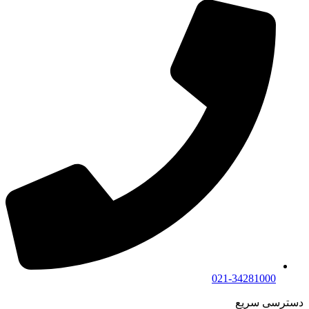
021-34281000
دسترسی سریع