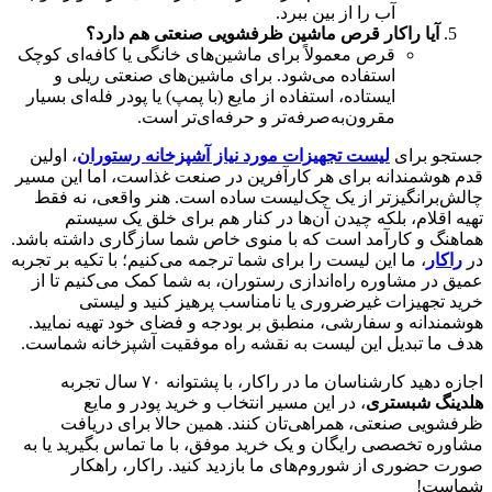
آب را از بین ببرد.
آیا راکار قرص ماشین ظرفشویی صنعتی هم دارد؟
قرص معمولاً برای ماشین‌های خانگی یا کافه‌ای کوچک
استفاده می‌شود. برای ماشین‌های صنعتی ریلی و
ایستاده، استفاده از مایع (با پمپ) یا پودر فله‌ای بسیار
مقرون‌به‌صرفه‌تر و حرفه‌ای‌تر است.
جستجو برای
لیست تجهیزات مورد نیاز آشپزخانه رستوران
، اولین
قدم هوشمندانه برای هر کارآفرین در صنعت غذاست، اما این مسیر
چالش‌برانگیزتر از یک چک‌لیست ساده است. هنر واقعی، نه فقط
تهیه اقلام، بلکه چیدن آن‌ها در کنار هم برای خلق یک سیستم
هماهنگ و کارآمد است که با منوی خاص شما سازگاری داشته باشد.
در
راکار
، ما این لیست را برای شما ترجمه می‌کنیم؛ با تکیه بر تجربه
عمیق در مشاوره راه‌اندازی رستوران، به شما کمک می‌کنیم تا از
خرید تجهیزات غیرضروری یا نامناسب پرهیز کنید و لیستی
هوشمندانه و سفارشی، منطبق بر بودجه و فضای خود تهیه نمایید.
هدف ما تبدیل این لیست به نقشه راه موفقیت آشپزخانه شماست.
اجازه دهید کارشناسان ما در راکار، با پشتوانه ۷۰ سال تجربه
هلدینگ شبستری
، در این مسیر انتخاب و خرید پودر و مایع
ظرفشویی صنعتی، همراهی‌تان کنند. همین حالا برای دریافت
مشاوره تخصصی رایگان و یک خرید موفق، با ما تماس بگیرید یا به
صورت حضوری از شوروم‌های ما بازدید کنید. راکار، راهکار
شماست!