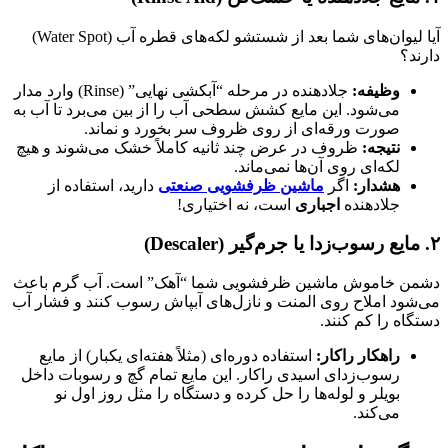
آیا لیوان‌های شما بعد از شستشو لکه‌های قطره آب (Water Spot)
دارند؟
وظیفه
:
جلادهنده در مرحله “آبکشی نهایی” (Rinse) وارد مدار
می‌شود. این مایع کشش سطحی آب را از بین می‌برد تا آب به
صورت ورقه‌ای از روی ظروف سر بخورد و نماند.
نتیجه
:
ظروف در عرض چند ثانیه کاملاً خشک می‌شوند و هیچ
لکه‌ای روی آن‌ها نمی‌ماند.
هشدار
:
اگر
ماشین ظرفشویی صنعتی
دارید، استفاده از
جلادهنده
اجباری
است، نه اختیاری!
۲
.
مایع رسوب‌زدا یا جرم‌گیر
(Descaler)
دشمن خاموش ماشین ظرفشویی شما “آهک” است. آب گرم باعث
می‌شود املاح روی المنت و نازل‌های آبپاش رسوب کنند و فشار آب
دستگاه را کم کنند.
راهکار راکار
:
استفاده دوره‌ای (مثلاً هفته‌ای یکبار) از مایع
رسوب‌زدای اسیدی راکار. این مایع تمام گچ و رسوبات داخل
بویلر و لوله‌ها را حل کرده و دستگاه را مثل روز اول نو
می‌کند.