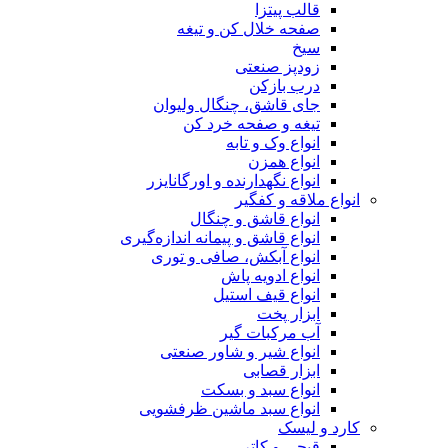
قالب پیتزا
صفحه خلال کن و تیغه
سیخ
زودپز صنعتی
درب بازکن
جای قاشق، چنگال ولیوان
تیغه و صفحه خرد کن
انواع وک و تابه
انواع همزن
انواع نگهدارنده و اورگانایزر
انواع ملاقه و کفگیر
انواع قاشق و چنگال
انواع قاشق و پیمانه اندازه‌گیری
انواع آبکش، صافی و توری
انواع ادویه پاش
انواع قیف استیل
ابزار پخت
آب مرکبات گیر
انواع شیر و شاور صنعتی
ابزار قصابی
انواع سبد و بسکت
انواع سبد ماشین ظرفشویی
کارد و لیسک
قیچی و کاتر