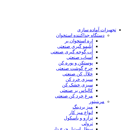
تجهیزات آماده سازی
دستگاه جداکننده استخوان
اره استخوان بر
آبلیمو گیری صنعتی
آب گوجه گیری صنعتی
آسیاب صنعتی
پوستکن و پوره کن
چرخ گوشت صنعتی
خلال کن صنعتی
سبزی خرد کن
سبزی خشک کن
کالباس بر صنعتی
مرغ خرد کن صنعتی
مرینیتور
میز بردینگ
انواع میز کار
ترازو و باسکول
ترولی
سطل استیل چرخ دار