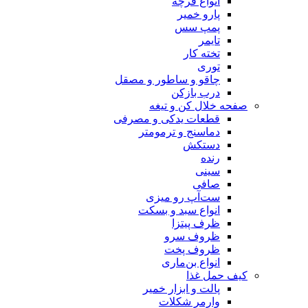
انواع فرچه
پارو خمیر
پمپ سس
تایمر
تخته کار
توری
چاقو و ساطور و مصقل
درب بازکن
صفحه خلال کن و تیغه
قطعات یدکی و مصرفی
دماسنج و ترمومتر
دستکش
رنده
سینی
صافی
ست‌آپ رو میزی
انواع سبد و بسکت
ظرف پیتزا
ظروف سرو
ظروف پخت
انواع بن‌ماری
کیف حمل غذا
پالت و ابزار خمیر
وارمر شکلات