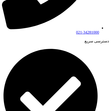
021-34281000
دسترسی سریع