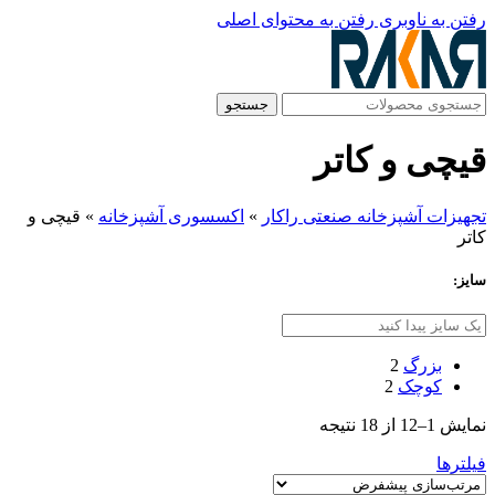
رفتن به ناوبری
رفتن به محتوای اصلی
جستجو
قیچی و کاتر
تجهیزات آشپزخانه صنعتی راکار
»
اکسسوری آشپزخانه
»
قیچی و
کاتر
سایز:
بزرگ
2
کوچک
2
نمایش 1–12 از 18 نتیجه
فیلترها