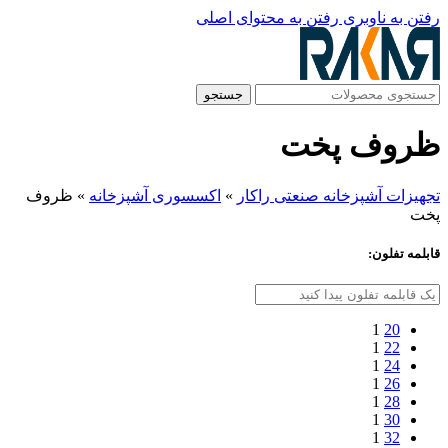
رفتن به ناوبری
رفتن به محتوای اصلی
جستجو
ظروف پخت
تجهیزات آشپزخانه صنعتی راکار
»
اکسسوری آشپزخانه
»
ظروف
پخت
قابلمه تفلون:
1
20
1
22
1
24
1
26
1
28
1
30
1
32