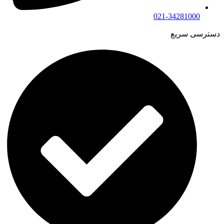
021-34281000
دسترسی سریع