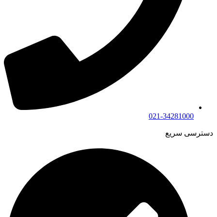
021-34281000
دسترسی سریع