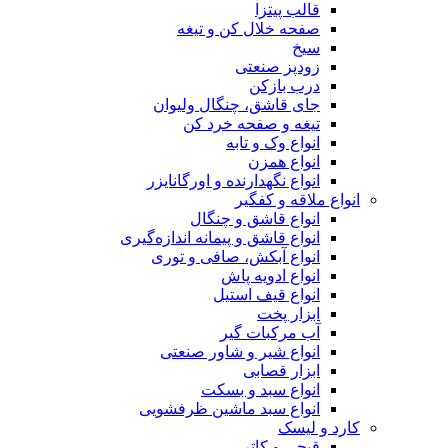
قالب پیتزا
صفحه خلال کن و تیغه
سیخ
زودپز صنعتی
درب بازکن
جای قاشق، چنگال ولیوان
تیغه و صفحه خرد کن
انواع وک و تابه
انواع همزن
انواع نگهدارنده و اورگانایزر
انواع ملاقه و کفگیر
انواع قاشق و چنگال
انواع قاشق و پیمانه اندازه‌گیری
انواع آبکش، صافی و توری
انواع ادویه پاش
انواع قیف استیل
ابزار پخت
آب مرکبات گیر
انواع شیر و شاور صنعتی
ابزار قصابی
انواع سبد و بسکت
انواع سبد ماشین ظرفشویی
کارد و لیسک
قیچی و کاتر