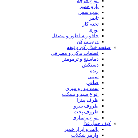
انواع فرچه
پارو خمیر
پمپ سس
تایمر
تخته کار
توری
چاقو و ساطور و مصقل
درب بازکن
صفحه خلال کن و تیغه
قطعات یدکی و مصرفی
دماسنج و ترمومتر
دستکش
رنده
سینی
صافی
ست‌آپ رو میزی
انواع سبد و بسکت
ظرف پیتزا
ظروف سرو
ظروف پخت
انواع بن‌ماری
کیف حمل غذا
پالت و ابزار خمیر
وارمر شکلات