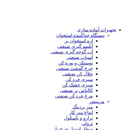
تجهیزات آماده سازی
دستگاه جداکننده استخوان
اره استخوان بر
آبلیمو گیری صنعتی
آب گوجه گیری صنعتی
آسیاب صنعتی
پوستکن و پوره کن
چرخ گوشت صنعتی
خلال کن صنعتی
سبزی خرد کن
سبزی خشک کن
کالباس بر صنعتی
مرغ خرد کن صنعتی
مرینیتور
میز بردینگ
انواع میز کار
ترازو و باسکول
ترولی
سطل استیل چرخ دار