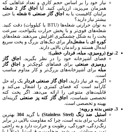
نیاز خود را بر اساس حجم کاری و تعداد غذاهایی که
همزمان می‌پزید، ارزیابی کنید. آیا
اجاق گاز 2 شعله
برایتان کافیست یا به
اجاق گاز صنعتی 6 شعله
یا حتی
بیشتر نیاز دارید؟
به توان حرارتی شعله‌ها (BTU یا کیلووات) دقت کنید.
شعله‌های قوی‌تر و با پخش حرارت یکنواخت، سرعت
پخت را به شکل چشمگیری افزایش می‌دهند. شعله‌های
کوره ای
یا
مشعل‌دار
برای دیگ‌های بزرگ و پخت سریع
ایده‌آل هستند و راندمان بالایی دارند.
2. نوع (رومیزی، مبله، فردار، خطی):
فضای آشپزخانه خود را در نظر بگیرید.
اجاق گاز
رومیزی صنعتی
برای فضاهای کوچک‌تر و
اجاق گاز
مبله
برای آشپزخانه‌های بزرگ‌تر و کار مداوم مناسب
است.
اگر به فر نیاز دارید،
اجاق گاز صنعتی فردار
یک راه حل
کارآمد است که فضای کمتری را اشغال می‌کند و
قابلیت‌های متنوعی را ارائه می‌دهد. اگر پخت کته
تخصصی شماست،
اجاق گاز کته پز صنعتی
گزینه‌ای
بهینه و تخصصی است.
3. جنس بدنه و رویه:
استیل ضد زنگ (
Stainless Steel
)
با گرید
304
بهترین
انتخاب برای بدنه است، چرا که مقاومت بالایی در برابر
زنگ‌زدگی، خوردگی، رطوبت و حرارت دارد و به راحتی
تمیز و بهداشتی می‌شود. ضخامت ورق استیل (مثلاً 1 یا