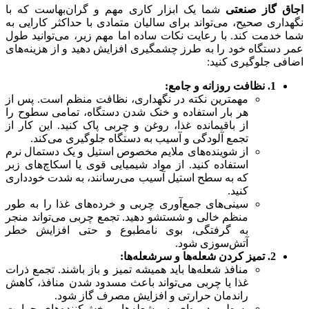
اجاق گاز صنعتی
شما یک ابزار کاری مهم و گران‌بهاست که با
نگهداری صحیح، می‌تواند برای سالیان متمادی با حداکثر کارایی به
شما خدمت کند. با رعایت نکات ساده اما مهم زیر، می‌توانید طول
عمر دستگاه خود را به طرز چشمگیری افزایش دهید و از هزینه‌های
اضافی جلوگیری کنید:
1. نظافت روزانه و جامع:
مهمترین نکته در نگهداری، نظافت منظم است. پس از
هر بار استفاده و خنک شدن دستگاه، تمامی سطوح را
از باقیمانده غذا، روغن و چربی پاک کنید. این کار از
تجمع آلودگی و آسیب به دستگاه جلوگیری می‌کند.
از شوینده‌های ملایم مخصوص استیل و یک دستمال نرم
استفاده کنید. از مواد شیمیایی قوی یا اسکاچ‌های زبر
که به سطح استیل آسیب می‌رسانند، به شدت خودداری
کنید.
سینی‌های جمع‌آوری چربی و خرده‌های غذا را به طور
منظم خالی و شستشو دهید. تجمع چربی می‌تواند منجر
به گرفتگی، بوی نامطبوع و حتی افزایش خطر
آتش‌سوزی شود.
2. تمیز کردن شعله‌ها و سرشعله‌ها:
منافذ شعله‌ها باید همیشه تمیز و باز باشند. تجمع ذرات
غذا یا چربی می‌تواند باعث مسدود شدن منافذ، کاهش
راندمان حرارتی و افزایش مصرف گاز شود.
به طور دوره‌ای، سرشعله‌ها و پخش‌کننده‌های حرارت