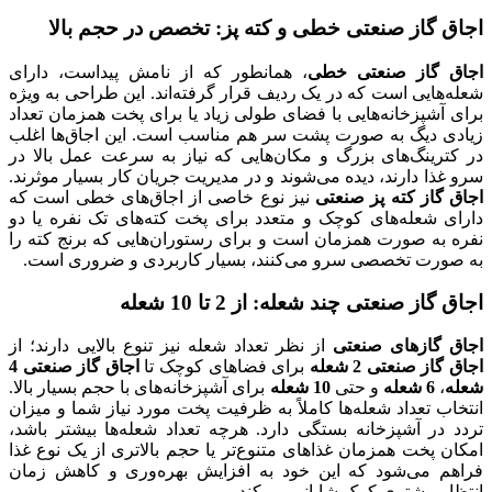
اجاق گاز صنعتی خطی و کته پز: تخصص در حجم بالا
اجاق گاز صنعتی خطی
، همانطور که از نامش پیداست، دارای
شعله‌هایی است که در یک ردیف قرار گرفته‌اند. این طراحی به ویژه
برای آشپزخانه‌هایی با فضای طولی زیاد یا برای پخت همزمان تعداد
زیادی دیگ به صورت پشت سر هم مناسب است. این اجاق‌ها اغلب
در کترینگ‌های بزرگ و مکان‌هایی که نیاز به سرعت عمل بالا در
سرو غذا دارند، دیده می‌شوند و در مدیریت جریان کار بسیار موثرند.
اجاق گاز کته پز صنعتی
نیز نوع خاصی از اجاق‌های خطی است که
دارای شعله‌های کوچک و متعدد برای پخت کته‌های تک نفره یا دو
نفره به صورت همزمان است و برای رستوران‌هایی که برنج کته را
به صورت تخصصی سرو می‌کنند، بسیار کاربردی و ضروری است.
اجاق گاز صنعتی چند شعله: از 2 تا 10 شعله
اجاق گازهای صنعتی
از نظر تعداد شعله نیز تنوع بالایی دارند؛ از
اجاق گاز صنعتی 2 شعله
برای فضاهای کوچک تا
اجاق گاز صنعتی 4
شعله
،
6 شعله
و حتی
10 شعله
برای آشپزخانه‌های با حجم بسیار بالا.
انتخاب تعداد شعله‌ها کاملاً به ظرفیت پخت مورد نیاز شما و میزان
تردد در آشپزخانه بستگی دارد. هرچه تعداد شعله‌ها بیشتر باشد،
امکان پخت همزمان غذاهای متنوع‌تر یا حجم بالاتری از یک نوع غذا
فراهم می‌شود که این خود به افزایش بهره‌وری و کاهش زمان
انتظار مشتری کمک شایانی می‌کند.