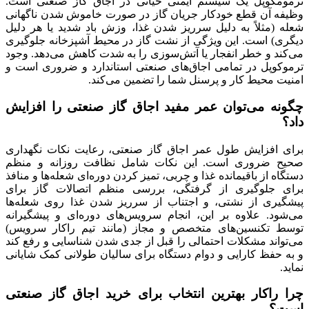
ترمومکوپل یک سیستم ایمنی حیاتی در اجاق گاز صنعتی است.
وظیفه آن قطع خودکار جریان گاز در صورت خاموش شدن ناگهانی
شعله (مثلاً به دلیل سرریز شدن غذا، وزش باد شدید یا هر دلیل
دیگری) است. این ویژگی از نشت گاز در محیط آشپزخانه جلوگیری
می‌کند و خطر انفجار یا آتش‌سوزی را به شدت کاهش می‌دهد. وجود
ترموکوپل در تمامی اجاق‌های صنعتی استاندارد و ضروری است و
امنیت محیط کار و پرسنل شما را تضمین می‌کند.
چگونه می‌توان عمر مفید اجاق گاز صنعتی را افزایش
داد؟
برای افزایش طول عمر اجاق گاز صنعتی، رعایت نکات نگهداری
صحیح ضروری است. این نکات شامل نظافت روزانه و منظم
دستگاه از باقیمانده غذا و چربی، تمیز کردن دوره‌ای شعله‌ها و منافذ
برای جلوگیری از گرفتگی، بررسی منظم اتصالات گاز برای
پیشگیری از نشتی، و اجتناب از سرریز شدن غذا روی شعله‌ها
می‌شود. علاوه بر این، انجام سرویس‌های دوره‌ای و پیشگیرانه
توسط تکنسین‌های متخصص و مجاز (مانند تیم راکار سرویس)
می‌تواند مشکلات احتمالی را قبل از جدی شدن شناسایی و رفع کند
و به حفظ کارایی و دوام دستگاه برای سالیان طولانی کمک شایانی
نماید.
چرا راکار بهترین انتخاب برای خرید اجاق گاز صنعتی
است؟