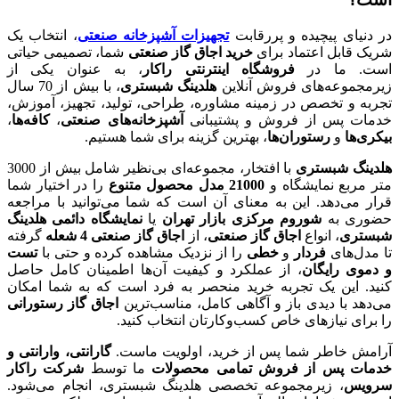
در دنیای پیچیده و پررقابت
تجهیزات آشپزخانه صنعتی
، انتخاب یک
شریک قابل اعتماد برای
خرید اجاق گاز صنعتی
شما، تصمیمی حیاتی
است. ما در
فروشگاه اینترنتی راکار
، به عنوان یکی از
زیرمجموعه‌های فروش آنلاین
هلدینگ شبستری
، با بیش از 70 سال
تجربه و تخصص در زمینه مشاوره، طراحی، تولید، تجهیز، آموزش،
خدمات پس از فروش و پشتیبانی
آشپزخانه‌های صنعتی
،
کافه‌ها
،
بیکری‌ها
و
رستوران‌ها
، بهترین گزینه برای شما هستیم.
هلدینگ شبستری
با افتخار، مجموعه‌ای بی‌نظیر شامل بیش از 3000
متر مربع نمایشگاه و
21000 مدل محصول متنوع
را در اختیار شما
قرار می‌دهد. این به معنای آن است که شما می‌توانید با مراجعه
حضوری به
شوروم مرکزی بازار تهران
یا
نمایشگاه دائمی هلدینگ
شبستری
، انواع
اجاق گاز صنعتی
، از
اجاق گاز صنعتی 4 شعله
گرفته
تا مدل‌های
فردار
و
خطی
را از نزدیک مشاهده کرده و حتی با
تست
و دموی رایگان
، از عملکرد و کیفیت آن‌ها اطمینان کامل حاصل
کنید. این یک تجربه خرید منحصر به فرد است که به شما امکان
می‌دهد با دیدی باز و آگاهی کامل، مناسب‌ترین
اجاق گاز رستورانی
را برای نیازهای خاص کسب‌وکارتان انتخاب کنید.
آرامش خاطر شما پس از خرید، اولویت ماست.
گارانتی، وارانتی و
خدمات پس از فروش تمامی محصولات
ما توسط
شرکت راکار
سرویس
، زیرمجموعه تخصصی هلدینگ شبستری، انجام می‌شود.