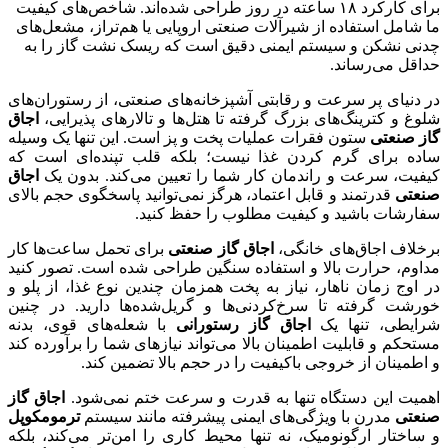
برای کارکرد ۱۸ ساعته در روز طراحی شده‌اند. شاخص‌های کیفیت
ما شامل استفاده از شیرآلات صنعتی اروپایی یا هم‌تراز، مشعل‌های
چدنی نشکن و سیستم ایمنی دقیق است که ریسک نشت گاز را به
حداقل می‌رساند.
در دنیای پر سرعت و رقابتی آشپزخانه‌های صنعتی، از رستوران‌های
شلوغ و کترینگ‌های بزرگ گرفته تا هتل‌ها و تالارهای پذیرایی،
اجاق
گاز صنعتی
ستون فقرات عملیات پخت و پز است. این تنها یک وسیله
ساده برای گرم کردن غذا نیست؛ بلکه قلب تپنده‌ای است که
کیفیت، سرعت و راندمان کار شما را تعیین می‌کند. بدون یک
اجاق
صنعتی
قدرتمند و قابل اعتماد، هرگز نمی‌توانید پاسخگوی حجم بالای
سفارشات باشید و کیفیت مطلوب را حفظ کنید.
برخلاف اجاق‌های خانگی،
اجاق گاز صنعتی
برای تحمل ساعت‌ها کار
مداوم، حرارت بالا و استفاده سنگین طراحی شده است. تصور کنید
در اوج زمان ناهار، نیاز به پخت همزمان چندین نوع غذا، از پلو و
خورشت گرفته تا سرخ‌کردنی‌ها و گریل‌شده‌ها دارید. در چنین
شرایطی، تنها یک
اجاق گاز رستورانی
با شعله‌های قوی، بدنه
مستحکم و قابلیت اطمینان بالا می‌تواند نیازهای شما را برآورده کند
و اطمینان از خروجی باکیفیت را در حجم بالا تضمین کند.
اهمیت این دستگاه تنها به قدرت و سرعت ختم نمی‌شود.
اجاق گاز
صنعتی
مدرن با ویژگی‌های ایمنی پیشرفته مانند سیستم
ترمومکوپل
و ساختار ارگونومیک، نه تنها محیط کاری را امن‌تر می‌کند، بلکه