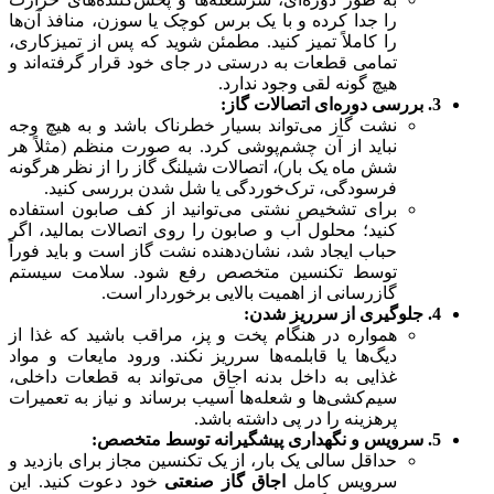
را جدا کرده و با یک برس کوچک یا سوزن، منافذ آن‌ها
را کاملاً تمیز کنید. مطمئن شوید که پس از تمیزکاری،
تمامی قطعات به درستی در جای خود قرار گرفته‌اند و
هیچ گونه لقی وجود ندارد.
3. بررسی دوره‌ای اتصالات گاز:
نشت گاز می‌تواند بسیار خطرناک باشد و به هیچ وجه
نباید از آن چشم‌پوشی کرد. به صورت منظم (مثلاً هر
شش ماه یک بار)، اتصالات شیلنگ گاز را از نظر هرگونه
فرسودگی، ترک‌خوردگی یا شل شدن بررسی کنید.
برای تشخیص نشتی می‌توانید از کف صابون استفاده
کنید؛ محلول آب و صابون را روی اتصالات بمالید، اگر
حباب ایجاد شد، نشان‌دهنده نشت گاز است و باید فوراً
توسط تکنسین متخصص رفع شود. سلامت سیستم
گازرسانی از اهمیت بالایی برخوردار است.
4. جلوگیری از سرریز شدن:
همواره در هنگام پخت و پز، مراقب باشید که غذا از
دیگ‌ها یا قابلمه‌ها سرریز نکند. ورود مایعات و مواد
غذایی به داخل بدنه اجاق می‌تواند به قطعات داخلی،
سیم‌کشی‌ها و شعله‌ها آسیب برساند و نیاز به تعمیرات
پرهزینه را در پی داشته باشد.
5. سرویس و نگهداری پیشگیرانه توسط متخصص:
حداقل سالی یک بار، از یک تکنسین مجاز برای بازدید و
سرویس کامل
اجاق گاز صنعتی
خود دعوت کنید. این