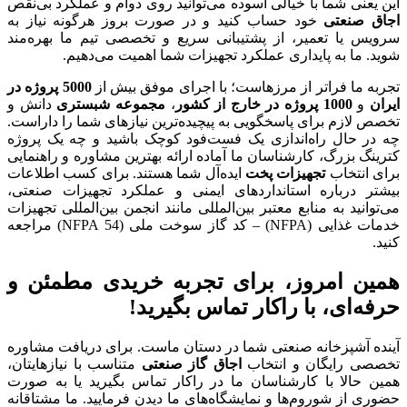
این یعنی شما با خیالی آسوده می‌توانید روی دوام و عملکرد بی‌نقص
اجاق صنعتی
خود حساب کنید و در صورت بروز هرگونه نیاز به
سرویس یا تعمیر، از پشتیبانی سریع و تخصصی تیم ما بهره‌مند
شوید. ما به پایداری عملکرد تجهیزات شما اهمیت می‌دهیم.
تجربه ما فراتر از مرزهاست؛ با اجرای موفق بیش از
5000 پروژه در
ایران
و
1000 پروژه در خارج از کشور
،
مجموعه شبستری
دانش و
تخصص لازم برای پاسخگویی به پیچیده‌ترین نیازهای شما را داراست.
چه در حال راه‌اندازی یک فست‌فود کوچک باشید و چه یک پروژه
کترینگ بزرگ، کارشناسان ما آماده ارائه بهترین مشاوره و راهنمایی
برای انتخاب
تجهیزات پخت
ایده‌آل شما هستند. برای کسب اطلاعات
بیشتر درباره استانداردهای ایمنی و عملکرد تجهیزات صنعتی،
می‌توانید به منابع معتبر بین‌المللی مانند انجمن بین‌المللی تجهیزات
خدمات غذایی (NFPA) – کد گاز سوخت ملی (NFPA 54) مراجعه
کنید.
همین امروز، برای تجربه خریدی مطمئن و
حرفه‌ای، با راکار تماس بگیرید!
آینده آشپزخانه صنعتی شما در دستان ماست. برای دریافت مشاوره
تخصصی رایگان و انتخاب
اجاق گاز صنعتی
متناسب با نیازهایتان،
همین حالا با کارشناسان ما در راکار تماس بگیرید یا به صورت
حضوری از شوروم‌ها و نمایشگاه‌های ما دیدن فرمایید. ما مشتاقانه