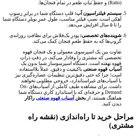
(Ratio) و حفظِ ثباتِ طعم در تمام فنجان‌ها.
سیستم فیلتراسیون آب:
قلبِ دستگاهِ شما در برابرِ رسوبِ
آهکی است. نصبِ فیلترِ مناسب، طول عمرِ بویلرِ دستگاهِ شما
را تا ۵ سال افزایش می‌دهد.
شوینده‌های تخصصی:
پودرِ بک‌فلاش برای نظافتِ روزانه‌ی
گروپ‌ها که به حفظِ طعمِ فنجان کمک می‌کند.
تفاوت بین یک اسپرسوی معمولی و یک فنجان قهوه
تخصصی که مشتری را وفادار می‌کند، در دقتِ ذراتِ
قهوه نهفته است. دستگاه اسپرسوساز شما بدون یک
آسیاب قهوه صنعتی
باکیفیت و دقیق، عملاً بلااستفاده
است؛ چرا که حتی دقیق‌ترین تنظیماتِ عصاره‌گیری نیز
با آسیاب‌های غیراستاندارد، خروجیِ مطلوبی نخواهند
داشت. برای مشاهده طیف کاملی از آسیاب‌های On-
Demand و حرفه‌ای که با استانداردِ کاریِ دستگاه شما
هماهنگ هستند، از
بخش
آسیاب‌ قهوه صنعتی
راکار
دیدن کنید.
مراحل خرید تا راه‌اندازی (نقشه راه
مشتری)