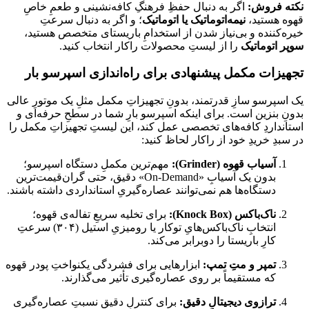
نکته فروش:
اگر به دنبال حفظِ فرهنگِ کافه‌نشینی و طعمِ خاصِ
قهوه هستید،
نیمه‌اتوماتیک یا اتوماتیک
؛ و اگر به دنبال سرعتِ
خیره‌کننده و بی‌نیاز شدن از استخدامِ باریستای متخصص هستید،
سوپر اتوماتیک
را از لیستِ محصولات راکار انتخاب کنید.
تجهیزات مکمل پیشنهادی برای راه‌اندازی اسپرسو بار
یک اسپرسو سازِ قدرتمند، بدونِ تجهیزاتِ مکمل مثلِ یک موتورِ عالی
بدونِ بنزین است. برای اینکه اسپرسو بارِ شما در سطحِ حرفه‌ای و
استانداردِ کافه‌های تخصصی عمل کند، این لیستِ تجهیزاتِ مکمل را
در سبدِ خریدِ خود از راکار لحاظ کنید:
آسیاب قهوه (Grinder):
مهم‌ترین مکملِ دستگاه اسپرسو؛
بدون یک آسیابِ «On-Demand» دقیق، حتی گران‌قیمت‌ترین
دستگاه‌ها هم نمی‌توانند عصاره‌گیریِ استانداردی داشته باشند.
ناک‌باکس (Knock Box):
برای تخلیه سریعِ تفاله‌ی قهوه؛
انتخابِ ناک‌باکس‌هایِ توکار یا رومیزیِ استیل (۳۰۴) سرعتِ
کارِ باریستا را دوبرابر می‌کند.
تمپر و متِ تمپ:
ابزارهایی برای فشردگی یکنواختِ پودر قهوه
که مستقیماً بر روی عصاره‌گیری تأثیر می‌گذارند.
ترازوی دیجیتالِ دقیق:
برای کنترلِ دقیقِ نسبتِ عصاره‌گیری