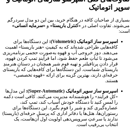
سوپر اتوماتیک
بسیاری از صاحبان کافه در هنگام خرید، بین این دو مدل سردرگم
می‌شوند. تفاوت اصلی در
«کنترل باریستا»
و
«سرمایه انسانی»
است:
اسپرسو ساز اتوماتیک (Volumetric):
این دستگاه‌ها برای
کافه‌هایی طراحی شده‌اند که به کیفیتِ «هنر باریستا» اهمیت
می‌دهند. دوز خروجی آب و قهوه به‌صورت حجمی برنامه‌ریزی
می‌شود تا ثباتِ طعم حفظ شود، اما فرآیندِ تمپ کردن قهوه،
قرار دادنِ پرتافیلتر و تهیه فوم شیر همچنان در دستانِ هنرمندِ
باریستای شماست. این دستگاه‌ها برای کافه‌هایی که باریستای
حرفه‌ای دارند، بهترین گزینه برای ارائه «قهوه تخصصی»
هستند.
اسپرسو ساز سوپر اتوماتیک (Super-Automatic):
این مدل‌ها
«کلِ فرآیند» را هوشمندانه مدیریت می‌کنند. کافی است دکمه
را لمس کنید تا دستگاه خودش آسیاب کند، تمپ کند،
عصاره‌گیری کند و شیر را فوم بگیرد. این دستگاه‌ها برای
رستوران‌ها، هتل‌ها یا دفاتر اداری که پرسنلِ حرفه‌ای (باریستا)
ندارند یا سرعتِ سرویس‌دهی اولویت اول آن‌هاست، یک
انتخاب بی‌رقیب است.