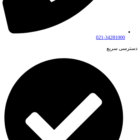
021-34281000
دسترسی سریع