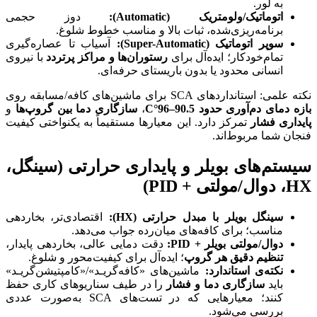
به لور.
اتوماتیک/ولومتریک
(Automatic):
دوز حجمی
برنامه‌ریزی‌شده، ثبات بالا و مناسب خطوط شلوغ.
سوپر اتوماتیک
(Super-Automatic):
آسیاب تا عصاره‌گیری
تمام‌خودکار؛ ایده‌آل برای
رستوران‌ها و مراکز پرتردد
با نیروی
انسانی محدود یا بدون باریستای حرفه‌ای.
نکته علمی: استانداردهای SCA برای ماشین‌های کافه/مسابقه روی
بازه دمای دم‌آوری حدود 90.5–96
°C
،
سازگاری دما بین گروپ‌ها
و
پایداری فشار
تمرکز دارد. این معیارها مستقیماً به یکنواختی کیفیت
فنجان شما مربوط‌اند.
سیستم‌های بویلر و پایداری حرارتی
(
سینگل،
HX
، دوال/مولتی
+ PID)
سینگل بویلر با مبدل حرارتی
(HX):
اقتصادی‌تر، بخاردهی
مناسب؛ برای کافه‌های میان‌رده جواب می‌دهد.
دوال/مولتی بویلر
+ PID:
دقت دمایی عالی، بخاردهی پایدار،
تنظیم دقیق هر گروپ
؛ ایده‌آل برای کیفیت‌محور و شلوغ.
نکته‌ی استاندارد
:
ماشین‌های «کافه‌گریـد»/«کامپتیشن‌گریـد»
باید
سازگاری دما و فشار
را در طیف سناریوهای کاری حفظ
کنند؛ معیارهایی که در تست‌های SCA به‌صورت عددی
بررسی می‌شود.