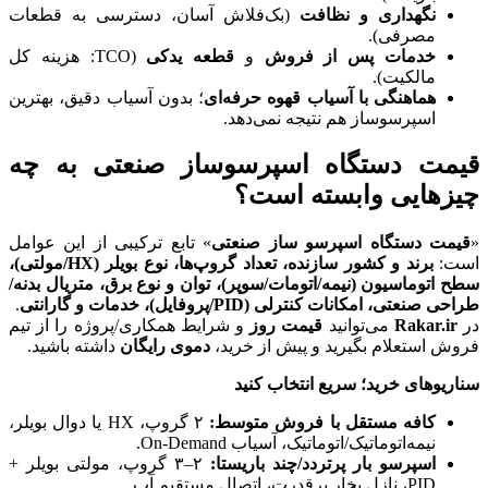
نگهداری و نظافت
(بک‌فلاش آسان، دسترسی به قطعات
مصرفی).
خدمات پس از فروش
و
قطعه یدکی
(TCO: هزینه‌ کل
مالکیت).
هماهنگی با آسیاب قهوه حرفه‌ای
؛ بدون آسیاب دقیق، بهترین
اسپرسو‌ساز هم نتیجه نمی‌دهد.
قیمت دستگاه اسپرسوساز صنعتی به چه
چیزهایی وابسته است؟
«
قیمت دستگاه اسپرسو ساز صنعتی
» تابع ترکیبی از این عوامل
است:
برند و کشور سازنده، تعداد گروپ‌ها، نوع بویلر
(HX/
مولتی
)
،
سطح اتوماسیون (نیمه/اتومات/سوپر)، توان و نوع برق، متریال بدنه/
طراحی صنعتی، امکانات کنترلی
(PID/
پروفایل
)
، خدمات و گارانتی
.
در
Rakar.ir
می‌توانید
قیمت روز
و شرایط همکاری/پروژه را از تیم
فروش استعلام بگیرید و پیش از خرید،
دموی رایگان
داشته باشید.
سناریوهای خرید؛ سریع انتخاب کنید
کافه مستقل با فروش متوسط
:
۲ گروپ، HX یا دوال بویلر،
نیمه‌اتوماتیک/اتوماتیک، آسیاب On-Demand.
اسپرسو بار پرتردد/چند باریستا
:
۲–۳ گروپ، مولتی بویلر +
PID، نازل بخار پرقدرت، اتصال مستقیم آب.