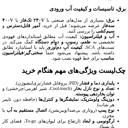
برق، تاسیسات و کیفیت آب ورودی
برق
:
بسیاری از مدل‌های صنعتی با
V
۲۳۰
تک‌فاز
یا
V
۴۰۰
سه‌فاز
عرضه می‌شوند؛ قبل از خرید،
آمپر قابل‌دسترس
و
سیم‌کشی
را بررسی کنید.
آب و فیلتراسیون
:
کیفیت آب مطابق استانداردهای قهوه‌ی
تخصصی به
طعم، رسوب و دوام دستگاه
کمک می‌کند. در
تست‌های SCA،
کیفیت آبِ دم‌آوری
باید با استاندارد تطابق
داشته باشد. پیشنهاد می‌شود حتماً
سختی‌گیر/فیلتراسیون
مناسب
برای خط قهوه نصب شود.
چک‌لیست ویژگی‌های مهم هنگام خرید
پایداری دما و فشار
(PID، پروفایل فشار/پری‌اینفیوژن).
تعداد و نوع نازل بخار
(Cool-touch، شیر اهرمی/چرخشی) و
توان بخاردهی پیوسته
.
دوزینگ ولومتریک، نمایشگرها و کنترل‌ها
(حافظه دوز، تایمر
هر شات).
نوع پمپ
(روتاری بی‌صدا/ویبریشن)،
اتصال مستقیم به آب
یا
مخزن.
ارگونومی و ابعاد
(ارتفاع برای لیوان‌های To-go، فضای کار
باریستا).