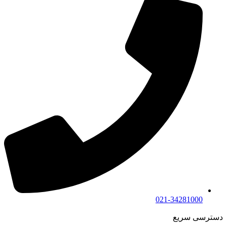
021-34281000
دسترسی سریع