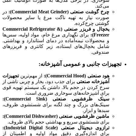
سوخاری. در برخی مدل‌ها به صورت اتوماتیک عمل
می‌کند.
چرخ گوشت صنعتی (Commercial Meat Grinder):
در
صورت نیاز به تهیه ناگت مرغ یا سایر محصولات
گوشتی چرخ‌کرده.
یخچال و فریزر صنعتی (Commercial Refrigerator &
Freezer):
برای نگهداری مرغ خام، مواد اولیه، سس‌ها
و محصولات نیمه‌آماده در دمای استاندارد و بهداشتی.
شامل یخچال‌های ایستاده، زیر کانتری و فریزرهای
صندوقی.
تجهیزات جانبی و عمومی آشپزخانه:
هود صنعتی (Commercial Hood):
از مهم‌ترین
تجهیزات
آشپزخانه صنعتی
برای جذب دود، بخار و چربی ناشی از
سرخ کردن در حجم بالا. داشتن یک سیستم تهویه قوی
برای آشپزخانه‌های سوخاری ضروری است.
سینک ظرفشویی صنعتی (Commercial Sink):
سینک‌های بزرگ و چند لگنه برای شستشوی ظروف،
سبدها و ابزار.
ماشین ظرفشویی صنعتی (Commercial Dishwasher):
برای شستشوی سریع و بهداشتی حجم بالای ظروف.
ترازوی دیجیتال صنعتی (Industrial Digital Scale):
برای اندازه‌گیری دقیق مواد اولیه و اطمینان از