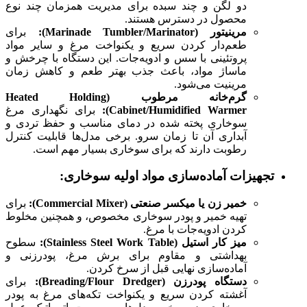
دو لگن و چند سبده برای مدیریت همزمان چند نوع
محصول در دسترس هستند.
مرینیتور (Marinade Tumbler/Marinator):
برای
طعم‌دار کردن سریع و یکنواخت مرغ و سایر مواد
پروتئینی با سس و ادویه‌جات. این دستگاه با چرخش و
ماساژ مواد، باعث جذب بهتر طعم و کاهش زمان
مرینیت می‌شود.
گرم‌خانه مرطوب (Heated Holding
Cabinet/Humidified Warmer):
برای نگهداری مرغ
سوخاری پخته شده در دمای مناسب و حفظ تردی و
آبداری آن تا زمان سرو. برخی مدل‌ها قابلیت کنترل
رطوبت دارند که برای سوخاری بسیار مهم است.
تجهیزات آماده‌سازی مواد اولیه سوخاری:
خمیر زن یا میکسر صنعتی (Commercial Mixer):
برای
تهیه خمیر و پودر سوخاری مخصوص، و همچنین مخلوط
کردن ادویه‌جات با مرغ.
میز کار استیل (Stainless Steel Work Table):
سطوح
بهداشتی و مقاوم برای برش مرغ، پودرزنی و
آماده‌سازی نهایی قبل از سرخ کردن.
دستگاه پودرزن (Breading/Flour Dredger):
برای
آغشته کردن سریع و یکنواخت تکه‌های مرغ به پودر