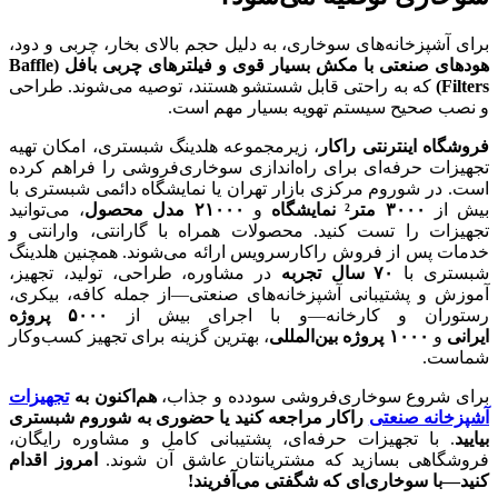
برای آشپزخانه‌های سوخاری، به دلیل حجم بالای بخار، چربی و دود،
هودهای صنعتی با مکش بسیار قوی و فیلترهای چربی بافل (Baffle
Filters)
که به راحتی قابل شستشو هستند، توصیه می‌شوند. طراحی
و نصب صحیح سیستم تهویه بسیار مهم است.
فروشگاه اینترنتی راکار
، زیرمجموعه هلدینگ شبستری، امکان تهیه
تجهیزات حرفه‌ای برای راه‌اندازی سوخاری‌فروشی را فراهم کرده
است. در شوروم مرکزی بازار تهران یا نمایشگاه دائمی شبستری با
بیش از
۳۰۰۰
متر² نمایشگاه
و
۲۱۰۰۰
مدل محصول
، می‌توانید
تجهیزات را تست کنید. محصولات همراه با گارانتی، وارانتی و
خدمات پس از فروش راکارسرویس ارائه می‌شوند. همچنین هلدینگ
شبستری با
۷۰
سال تجربه
در مشاوره، طراحی، تولید، تجهیز،
آموزش و پشتیبانی آشپزخانه‌های صنعتی—از جمله کافه، بیکری،
رستوران و کارخانه—و با اجرای بیش از
۵۰۰۰
پروژه
ایرانی
و
۱۰۰۰
پروژه بین‌المللی
، بهترین گزینه برای تجهیز کسب‌وکار
شماست.
برای شروع سوخاری‌فروشی سودده و جذاب،
هم‌اکنون به
تجهیزات
آشپزخانه صنعتی
راکار مراجعه کنید یا حضوری به شوروم شبستری
بیایید
. با تجهیزات حرفه‌ای، پشتیبانی کامل و مشاوره رایگان،
فروشگاهی بسازید که مشتریانتان عاشق آن شوند.
امروز اقدام
کنید—با سوخاری‌ای که شگفتی می‌آفریند
!