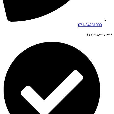
021-34281000
دسترسی سریع