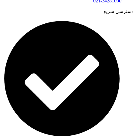
021-34281000
دسترسی سریع