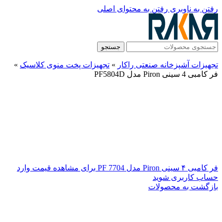
رفتن به ناوبری
رفتن به محتوای اصلی
جستجو
تجهیزات آشپزخانه صنعتی راکار
»
تجهیزات پخت منوی کلاسیک
»
فر کامبی 4 سینی Piron مدل PF5804D
فر کامبی ۴ سینی Piron مدل PF 7704
برای مشاهده قیمت وارد
حساب کاربری شوید
بازگشت به محصولات