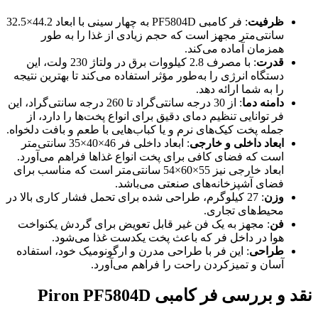
ظرفیت
: فر کامبی PF5804D به چهار سینی با ابعاد 44.2×32.5
سانتی‌متر مجهز است که حجم زیادی از غذا را به طور
همزمان آماده می‌کند.
قدرت
: با مصرف 2.8 کیلووات برق در ولتاژ 230 ولت، این
دستگاه انرژی را به‌طور مؤثر استفاده می‌کند تا بهترین نتیجه
را به شما ارائه دهد.
دامنه دما
: از 30 درجه سانتی‌گراد تا 260 درجه سانتی‌گراد، این
فر توانایی تنظیم دمای دقیق برای انواع پخت‌ها را دارد، از
جمله پخت کیک‌های نرم و یا کباب‌هایی با طعم و بافت دلخواه.
ابعاد داخلی و خارجی
: ابعاد داخلی فر 46×40×35 سانتی‌متر
است که فضای کافی برای پخت انواع غذاها فراهم می‌آورد.
ابعاد خارجی نیز 55×60×54 سانتی‌متر است که مناسب برای
فضای آشپزخانه‌های صنعتی می‌باشد.
وزن
: 27 کیلوگرم، طراحی شده برای تحمل فشار کاری بالا در
محیط‌های تجاری.
فن
: مجهز به یک فن غیر قابل تعویض برای گردش یکنواخت
هوا در داخل فر که باعث پخت یکدست غذا می‌شود.
طراحی
: این فر با طراحی مدرن و ارگونومیک خود، استفاده
آسان و تمیزکردن راحت را فراهم می‌آورد.
نقد و بررسی فر کامبی
Piron PF5804D