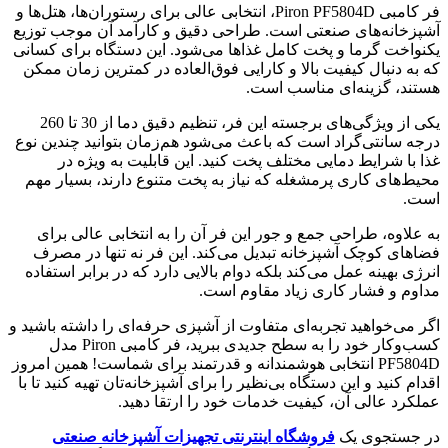
فر کامبی Piron PF5804D، انتخابی عالی برای رستوران‌ها، هتل‌ها و
آشپزخانه‌های صنعتی است. طراحی دقیق و کارآمد آن موجب توزیع
یکنواخت گرما و پخت کامل غذاها می‌شود. این دستگاه برای کسانی
که به دنبال کیفیت بالا و کارایی فوق‌العاده در کمترین زمان ممکن
هستند، گزینه‌ای مناسب است.
یکی از ویژگی‌های برجسته این فر، تنظیم دقیق دما از 30 تا 260
درجه سانتی‌گراد است که باعث می‌شود هم‌زمان بتوانید چندین نوع
غذا با شرایط دمایی مختلف پخت کنید. این قابلیت به ویژه در
محیط‌های کاری پرمشغله که نیاز به پخت متنوع دارند، بسیار مهم
است.
به علاوه، طراحی جمع و جور این فر آن را به انتخابی عالی برای
فضاهای کوچک آشپزخانه تبدیل می‌کند. این فر نه تنها در مصرف
انرژی بهینه عمل می‌کند بلکه دوام بالایی دارد که در برابر استفاده
مداوم و فشار کاری زیاد مقاوم است.
اگر می‌خواهید تجربه‌ای متفاوت از آشپزی حرفه‌ای را داشته باشید و
کسب‌وکار خود را به سطح جدیدی ببرید، فر کامبی Piron مدل
PF5804D انتخابی هوشمندانه و قدرتمند برای شماست! همین امروز
اقدام کنید و این دستگاه بی‌نظیر را برای آشپزخانه‌تان تهیه کنید تا با
عملکرد عالی آن، کیفیت خدمات خود را ارتقا دهید.
در جستجوی یک
فروشگاه اینترنتی تجهیزات آشپزخانه صنعتی