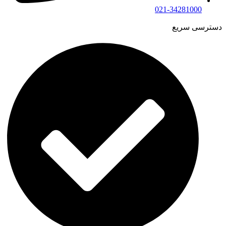
021-34281000
دسترسی سریع