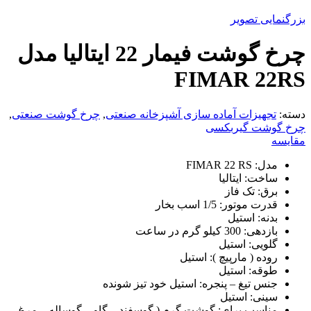
بزرگنمایی تصویر
چرخ گوشت فیمار 22 ایتالیا مدل
FIMAR 22RS
دسته:
تجهیزات آماده سازی آشپزخانه صنعتی
,
چرخ گوشت صنعتی
,
چرخ گوشت گیربکسی
مقایسه
مدل: FIMAR 22 RS
ساخت: ایتالیا
برق: تک فاز
قدرت موتور: 1/5 اسب بخار
بدنه: استیل
بازدهی: 300 کیلو گرم در ساعت
گلویی: استیل
روده ( مارپیچ ): استیل
طوقه: استیل
جنس تیغ – پنجره: استیل خود تیز شونده
سینی: استیل
مناسب برای: گوشت گرم ( گوسفند – گاو – گوساله – مرغ –