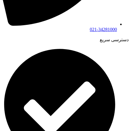
021-34281000
دسترسی سریع