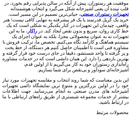
موفقیت هر رستوران، پیش از آنکه در سالن پذیرایی رقم بخورد، در
قلب تپنده آن یعنی آشپزخانه شکل می‌گیرد و انتخاب هوشمندانه
تجهیزات رستوران صنعتی
، حیاتی‌ترین تصمیم در این مسیر است.
خرید یک گریل قدرتمند یا یک فر پیشرفته به تنهایی کافی نیست؛ هنر
واقعی، چیدمان این تجهیزات در کنار یکدیگر به شکلی است که یک
خط کاری روان، سریع و بدون نقص ایجاد کند. در
راکار
، ما به این
تجهیزات نه به عنوان محصولاتی مجزا، بلکه به عنوان اجزای یک
سیستم هماهنگ و کارآمد نگاه می‌کنیم. تخصص ما، ترکیب فروش با
مشاوره فنی است تا اطمینان حاصل کنیم هر دستگاه، از خط پخت
و پز گرفته تا واحد شستشو، دقیقاً در جای درست خود قرار گرفته و
بهترین بازدهی را دارد. این همان دانشی است که در خدمات مشاوره
راه‌اندازی رستوران خود به کار می‌گیریم تا از اولین قدم،
آشپزخانه‌ای سودآور و بی‌نقص برای شما بسازیم.
این بدین معناست که شما روند انتخاب و مقایسه تجهیزات مورد نیاز
خود را در اولین بزرگترین و متنوع ترین نمایشگاه دائمی تجهیزات
آشپزخانه های مدرن صنعتی به انجام می‌رسانید. جهت اطلاعات
بیشتر از خدمات مجموعه شبستری از طریق راه‌های ارتباطی با ما
در ارتباط باشید.
محصولات مرتبط