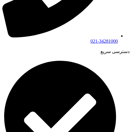
021-34281000
دسترسی سریع