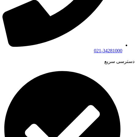
021-34281000
دسترسی سریع