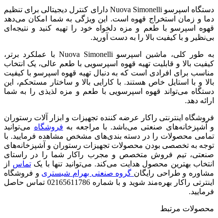
دستگاه اسپرسو Nuova Simonelli دارای کنترل دیجیتالی برای تنظیم
دما و زمان استخراج قهوه است. این ویژگی به شما امکان می‌دهد
قهوه اسپرسو با طعم و مزه دلخواه خود را تهیه کنید و نتیجه‌ای
بی‌نظیر و با کیفیت بالا را به دست آورید.
به طور کلی، ماشین اسپرسو Nuova Simonelli با عملکرد برتر،
کیفیت بالا و قابلیت تهیه قهوه اسپرسویی با طعم عالی، یک انتخاب
مناسب برای افرادی است که به دنبال تهیه قهوه اسپرسو با کیفیت
بالا و با استایل خاص هستند. با کارایی بالا و ساختار مستحکم، این
دستگاه می‌تواند قهوه اسپرسویی با طعم و مزه لذیذی را به شما
ارائه دهد.
فروشگاه اینترنتی راکار عرضه کننده تجهیزات و ابزار آلات رستوران
و آشپزخانه‌های صنعتی می‌باشد. با مراجعه به
فروشگاه
می‌توانید
تمامی محصولات را در دسته بندی‌های مشخص مشاهده فرمایید. با
توجه به تخصصی بودن محصولات تجهیزات رستوران و آشپزخانه‌های
صنعتی، تیم فروش متخصص و مجرب راکار شما را در راستای
انتخاب بهترین محصول هدایت می‌کند. می‌توانید تنها با یک
تماس
از
مشاوره و طراحی رایگان
گروه صنعتی بهرام شبستری
و فروشگاه
اینترتی راکار بهره‌مند شوید و با شماره 02165611786 تماس حاصل
فرمایید.
محصولات مرتبط