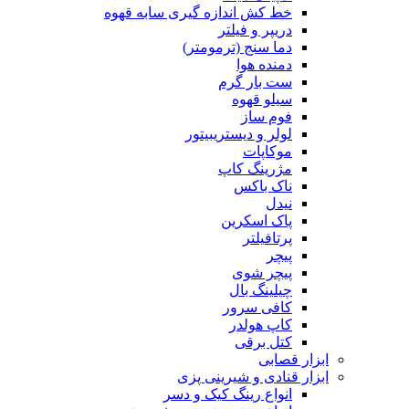
خط کش اندازه گیری سابه قهوه
دریپر و فیلتر
دما سنج (ترمومتر)
دمنده هوا
ست بار گرم
سیلو قهوه
فوم ساز
لولر و دیستریبیتور
موکاپات
مژرینگ کاپ
ناک باکس
نیدل
پاک اسکرین
پرتافیلتر
پیچر
پیچر شوی
چیلینگ بال
کافی سرور
کاپ هولدر
کتل برقی
ابزار قصابی
ابزار قنادی و شیرینی پزی
انواع رینگ کیک و دسر