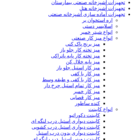
تجهیزات آشپزخانه صنعتی بیمارستان
تجهیزات آشپزخانه هتل
تجهیزات آماده سازی آشپزخانه صنعتی
اره استخوان بر
اسلایسر دستی
انواع شیتر خمیر
انواع میز کار صنعتی
میز برنج پاک کنی
میز تخته کار جلو باز
میز تخته کار پایه پاتراکی
میز پایه خلال کن
میز کار استیل جلو باز
میز کار با کفی
میز کار با کفی و طبقه وسط
میز کار تمام استیل چرخ دار
میز کار خمیر
میز کار قصابی
کنده ساطور
انواع کابینت
کابینت دکوراتیو
کابینت دیواری استیل درب لنگه ای
کابینت دیواری استیل درب کشویی
کابینت دیواری بدون درب استیل
کابینت زمینی استیل درب لنگه ای