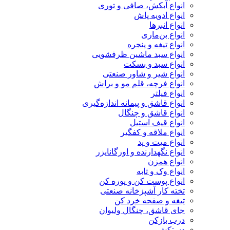
انواع آبکش، صافی و توری
انواع ادویه پاش
انواع انبرها
انواع بن‌ماری
انواع تیغه و پنجره
انواع سبد ماشین ظرفشویی
انواع سبد و بسکت
انواع شیر و شاور صنعتی
انواع فرچه، قلم مو و براش
انواع فیلتر
انواع قاشق و پیمانه اندازه‌گیری
انواع قاشق و چنگال
انواع قیف استیل
انواع ملاقه و کفگیر
انواع میت و پد
انواع نگهدارنده و اورگانایزر
انواع همزن
انواع وک و تابه
انواع پوست کن و پوره کن
تخته کار آشپزخانه صنعتی
تیغه و صفحه خرد کن
جای قاشق، چنگال ولیوان
درب بازکن
دستکش