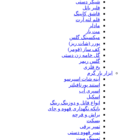
شیکر دستی
فلیر باتل
قاشق کاپینگ
قلم لته آرت
مادلر
مت بار
میکسینگ گلس
پورر (شات ریز)
کف ساز (فومر)
گل خامه زن دستی
گلس ریمر
یخ فلزی
ابزار بار گرم
آینه شات اسپرسو
استند پورتافیلتر
اسپری آب
اسکیل
انواع فانل و دوزینگ رینگ
بانکه نگهداری قهوه و چای
براش و فرچه
بسکت
تمپر برقی
تمپر قهوه دستی
تمپینگ میت