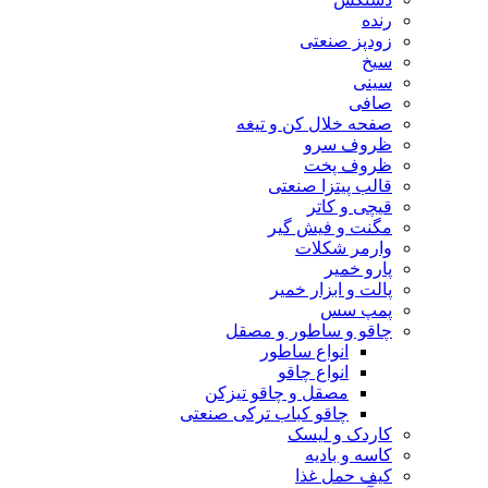
رنده
زودپز صنعتی
سیخ
سینی
صافی
صفحه خلال کن و تیغه
ظروف سرو
ظروف پخت
قالب پیتزا صنعتی
قیچی و کاتر
مگنت و فیش گیر
وارمر شکلات
پارو خمیر
پالت و ابزار خمیر
پمپ سس
چاقو و ساطور و مصقل
انواع ساطور
انواع چاقو
مصقل و چاقو تیزکن
چاقو کباب ترکی صنعتی
کاردک و لیسک
کاسه و بادیه
کیف حمل غذا