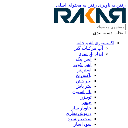
رفتن به ناوبری
رفتن به محتوای اصلی
انتخاب دسته بندی
اکسسوری آشپزخانه
آب مرکبات گیر
ابزار بار سرد
آیس پیک
آیس کوپ
استرینر
باکس یخ
بیتر دش
بیتر پاش
تال اسپون
توییزر
جیجر
خاویار ساز
درپوش بطری
ست بار سرد
سودا ساز