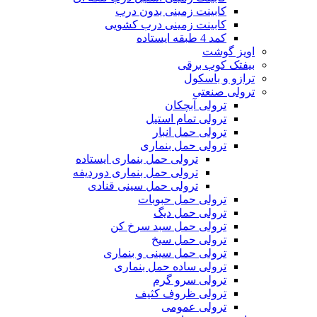
کابینت زمینی بدون درب
کابینت زمینی درب کشویی
کمد 4 طبقه ایستاده
اویز گوشت
بیفتک کوب برقی
ترازو و باسکول
ترولی صنعتی
ترولی آبچکان
ترولی تمام استیل
ترولی حمل انبار
ترولی حمل بنماری
ترولی حمل بنماری ایستاده
ترولی حمل بنماری دوردیفه
ترولی حمل سینی قنادی
ترولی حمل حبوبات
ترولی حمل دیگ
ترولی حمل سبد سرخ کن
ترولی حمل سیخ
ترولی حمل سینی و بنماری
ترولی ساده حمل بنماری
ترولی سرو گرم
ترولی ظروف کثیف
ترولی عمومی