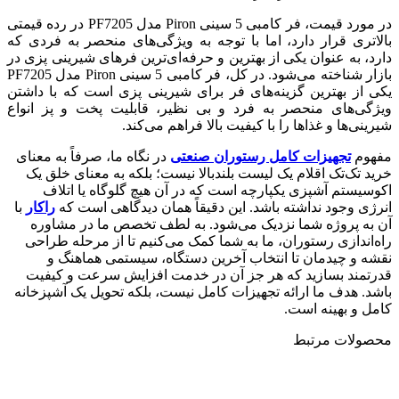
در مورد قیمت، فر کامبی 5 سینی Piron مدل PF7205 در رده قیمتی
بالاتری قرار دارد، اما با توجه به ویژگی‌های منحصر به فردی که
دارد، به عنوان یکی از بهترین و حرفه‌ای‌ترین فرهای شیرینی پزی در
بازار شناخته می‌شود. در کل، فر کامبی 5 سینی Piron مدل PF7205
یکی از بهترین گزینه‌های فر برای شیرینی پزی است که با داشتن
ویژگی‌های منحصر به فرد و بی نظیر، قابلیت پخت و پز انواع
شیرینی‌ها و غذاها را با کیفیت بالا فراهم می‌کند.
مفهوم
تجهیزات کامل رستوران صنعتی
در نگاه ما، صرفاً به معنای
خرید تک‌تک اقلام یک لیست بلندبالا نیست؛ بلکه به معنای خلق یک
اکوسیستم آشپزی یکپارچه است که در آن هیچ گلوگاه یا اتلاف
انرژی وجود نداشته باشد. این دقیقاً همان دیدگاهی است که
راکار
با
آن به پروژه شما نزدیک می‌شود. به لطف تخصص ما در مشاوره
راه‌اندازی رستوران، ما به شما کمک می‌کنیم تا از مرحله طراحی
نقشه و چیدمان تا انتخاب آخرین دستگاه، سیستمی هماهنگ و
قدرتمند بسازید که هر جز آن در خدمت افزایش سرعت و کیفیت
باشد. هدف ما ارائه تجهیزات کامل نیست، بلکه تحویل یک آشپزخانه
کامل و بهینه است.
محصولات مرتبط