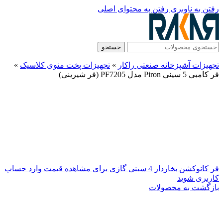
رفتن به ناوبری
رفتن به محتوای اصلی
جستجو
تجهیزات آشپزخانه صنعتی راکار
»
تجهیزات پخت منوی کلاسیک
»
فر کامبی 5 سینی Piron مدل PF7205 (فر شیرینی)
فر کانوکشن بخاردار 4 سینی گازی
برای مشاهده قیمت وارد حساب
کاربری شوید
بازگشت به محصولات