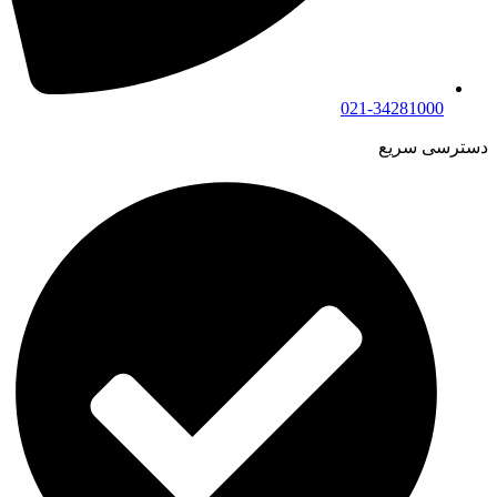
021-34281000
دسترسی سریع