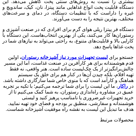
بیشتری را نسبت به روش‌های سنتی پخت کاهش می‌دهد. این
دستگاه قابلیت پخت انواع غذاهایی مانند پیتزا، نان، کیک، ساندویچ و
غیره را داراست که با تنظیمات دستگاه، در دمای و سرعت‌های
مختلف، بهترین نتیجه را به دست می‌آورند.
دستگاه فر پیتزا ریلی هوای گرم برای افرادی که در صنعت آشپزی و
رستوران‌ها کار می‌کنند، یکی از بهترین انتخاب‌هاست. این دستگاه با
کارایی بالا و قابلیت‌های متنوع، به راحتی می‌تواند به نیازهای شما در
پخت غذاها پاسخ دهد.
جستجو برای
لیست تجهیزات مورد نیاز آشپزخانه رستوران
،
اولین
قدم هوشمندانه برای هر کارآفرین در صنعت غذاست، اما این مسیر
چالش‌برانگیزتر از یک چک‌لیست ساده است. هنر واقعی، نه فقط
تهیه اقلام، بلکه چیدن آن‌ها در کنار هم برای خلق یک سیستم
هماهنگ و کارآمد است که با منوی خاص شما سازگاری داشته باشد.
در
راکار
، ما این لیست را برای شما ترجمه می‌کنیم؛ با تکیه بر تجربه
عمیق در مشاوره راه‌اندازی رستوران، به شما کمک می‌کنیم تا از
خرید تجهیزات غیرضروری یا نامناسب پرهیز کنید و لیستی
هوشمندانه و سفارشی، منطبق بر بودجه و فضای خود تهیه نمایید.
هدف ما تبدیل این لیست به نقشه راه موفقیت آشپزخانه شماست.
محصولات مرتبط