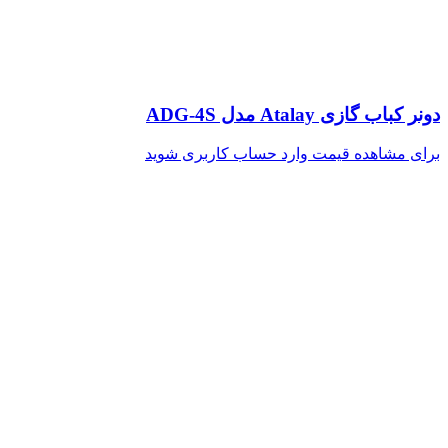
دونر کباب گازی Atalay مدل ADG-4S
برای مشاهده قیمت وارد حساب کاربری شوید