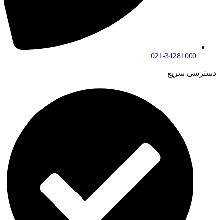
021-34281000
دسترسی سریع