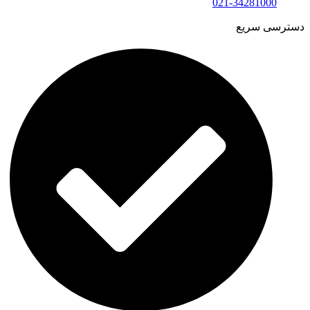
021-34281000
دسترسی سریع