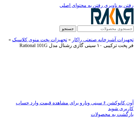
رفتن به ناوبری
رفتن به محتوای اصلی
جستجو
تجهیزات آشپزخانه صنعتی راکار
»
تجهیزات پخت منوی کلاسیک
»
فر پخت ترکیبی ۱۰ سینی گازی رشنال مدل Rational 101G
آون کانوکشن ۶ سینی ونارو
برای مشاهده قیمت وارد حساب
کاربری شوید
بازگشت به محصولات