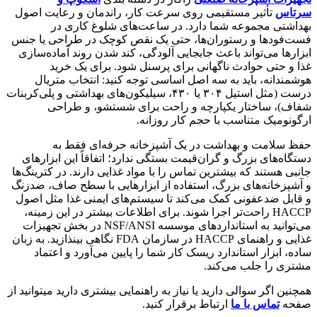
سرتاس
تأثیر مستقیمی روی سرعت کار، راندمان و رعایت اصول
بهداشتی مجموعه شما دارد. در ساعت‌های شلوغ کاری در
فست‌فودها و رستوران‌ها، حتی یک نقص کوچک در طراحی یا جنس
ابزارها می‌تواند باعث جابجایی آلودگی، کند شدن روند آماده‌سازی
غذا و حتی حوادث ناگهانی برای پرسنل شود. برای یک خرید
هوشمندانه، باید به سه اصل اساسی توجه کنید: انتخاب متریال
درست (مثل استیل ۳۰۴ یا ۴۳۰، سیلیکون‌های بهداشتی و پلی‌کربنات
شفاف)، ساختار یکپارچه و راحت برای شستشو، و طراحی
ارگونومیک متناسب با حجم کار روزانه.
حفظ سلامت و بهداشت در یک آشپزخانه حرفه‌ای فقط به
دستگاه‌های بزرگ و گران‌قیمت بستگی ندارد؛ اتفاقاً این ابزارهای
جانبی هستند که بیشترین تماس را با مواد غذایی دارند. در کترینگ‌ها
و آشپزخانه‌های بزرگ، استفاده از ابزارهایی با سطح صاف، ضدزنگ
و قابل ضدعفونی کمک می‌کند تا سیستم‌های ایمنی غذا مثل اصول
HACCP راحت‌تر اجرا شوند. برای اطلاعات بیشتر در این زمینه،
می‌توانید به استانداردهای موسسه NSF/ANSI در بخش تجهیزات
غذایی و راهنمای HACCP در سازمان FDA نگاهی بینذازید. به زبان
ساده، ابزار استاندارد ریسک کار شما را پایین می‌آورد و اعتماد
مشتری را جلب می‌کند.
همچنین اگر سوالی دارید یا نیاز به راهنمایی بیشتری دارید میتوانید از
صفحه
تماس با ما
ارتباط برقرار کنید.