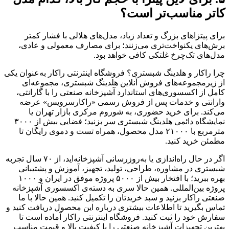
کاتر مناسب‌تر است؟
برای پیتزاهای بزرگ و تعداد زیاد، مدل‌های هلالی با فشار کمتر
برش‌های یکنواخت‌تری می‌زنند؛ برای مصارف معمولی و عادی،
مدل‌های تک‌چرخ غلتکی کافی خواهد بود.
چرا راکار و هلدینگ شبستری؟ فروشگاه اینترنتی راکار به‌عنوان یکی
از زیرمجموعه‌های فروش آنلاین هلدینگ شبستری، مجموعه‌ای
کامل از اکسسوری‌های استاندارد آشپزخانه صنعتی را با گارانتی،
وارانتی و خدمات پس از فروش رسمی «راکارسرویس» عرضه
می‌کند. برای خرید حضوری، به شوروم مرکزی بازار تهران یا
نمایشگاه دائمی هلدینگ شبستری سر بزنید؛ فضایی بیش از ۳۰۰۰
مترمربع با ۲۱۰۰۰ مدل محصول، همراه تست و دموی رایگان تا
مطمئن خرید کنید.
اگر در حال راه‌اندازی یا به‌روزرسانی آشپزخانه‌اید، از ۷۰ سال تجربه
شبستری در مشاوره، طراحی، تولید، تجهیز، آموزش و پشتیبانی
بهره ببرید؛ با افتخار بیش از ۵۰۰۰ پروژه موفق در ایران و ۱۰۰۰
پروژه بین‌المللی. همین حالا سری به دسته‌ی اکسسوری آشپزخانه
صنعتی راکار بزنید و سبد خریدتان را تکمیل کنید. همین حالا با ما
تماس بگیرید تا اطلاعات بیشتری درباره این محصول دریافت کنید و
سفارش خود را ثبت کنید. فروشگاه اینترنتی راکار آماده است تا
بهترین تجهیزات آشپزخانه صنعتی را با کیفیت بالا و قیمت مناسب