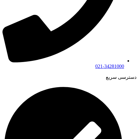
021-34281000
دسترسی سریع