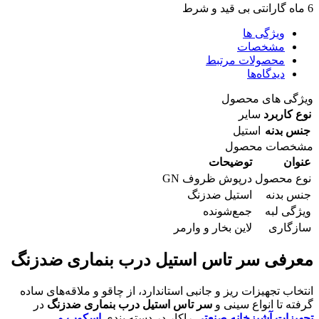
6 ماه گارانتی بی قید و شرط
ویژگی ها
مشخصات
محصولات مرتبط
دیدگاه‌ها
ویژگی های محصول
نوع کاربرد
سایر
جنس بدنه
استیل
مشخصات محصول
عنوان
توضیحات
نوع محصول
درپوش ظروف GN
جنس بدنه
استیل ضدزنگ
ویژگی لبه
جمع‌شونده
سازگاری
لاین بخار و وارمر
معرفی سر تاس استیل درب بنماری ضدزنگ
انتخاب تجهیزات ریز و جانبی استاندارد، از چاقو و ملاقه‌های ساده
گرفته تا انواع سینی و
سر تاس استیل درب بنماری ضدزنگ
در
تجهیزات آشپزخانه صنعتی
راکار در دسته بندی
اسکوپ و