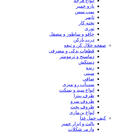
انواع فرچه
پارو خمیر
پمپ سس
تایمر
تخته کار
توری
چاقو و ساطور و مصقل
درب بازکن
صفحه خلال کن و تیغه
قطعات یدکی و مصرفی
دماسنج و ترمومتر
دستکش
رنده
سینی
صافی
ست‌آپ رو میزی
انواع سبد و بسکت
ظرف پیتزا
ظروف سرو
ظروف پخت
انواع بن‌ماری
کیف حمل غذا
پالت و ابزار خمیر
وارمر شکلات