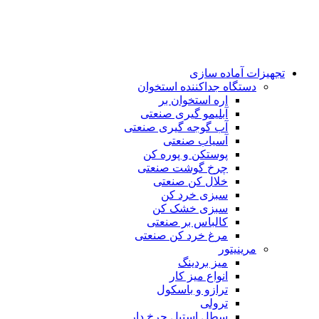
تجهیزات آماده سازی
دستگاه جداکننده استخوان
اره استخوان بر
آبلیمو گیری صنعتی
آب گوجه گیری صنعتی
آسیاب صنعتی
پوستکن و پوره کن
چرخ گوشت صنعتی
خلال کن صنعتی
سبزی خرد کن
سبزی خشک کن
کالباس بر صنعتی
مرغ خرد کن صنعتی
مرینیتور
میز بردینگ
انواع میز کار
ترازو و باسکول
ترولی
سطل استیل چرخ دار