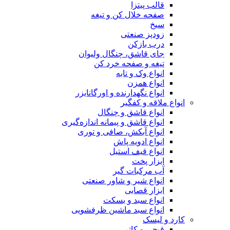
قالب پیتزا
صفحه خلال کن و تیغه
سیخ
زودپز صنعتی
درب بازکن
جای قاشق، چنگال ولیوان
تیغه و صفحه خرد کن
انواع وک و تابه
انواع همزن
انواع نگهدارنده و اورگانایزر
انواع ملاقه و کفگیر
انواع قاشق و چنگال
انواع قاشق و پیمانه اندازه‌گیری
انواع آبکش، صافی و توری
انواع ادویه پاش
انواع قیف استیل
ابزار پخت
آب مرکبات گیر
انواع شیر و شاور صنعتی
ابزار قصابی
انواع سبد و بسکت
انواع سبد ماشین ظرفشویی
کارد و لیسک
قیچی و کاتر