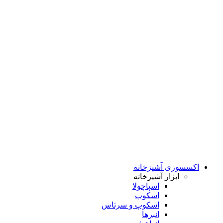
اکسسوری آشپزخانه
ابزار آشپزخانه
اسپاچولا
اسکوپ
اسکوپ و سرتاس
انبرها