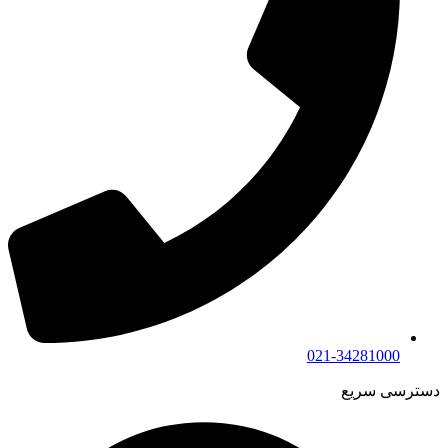
021-34281000
دسترسی سریع