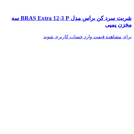
شربت سرد کن براس مدل BRAS Extra 12-3 P سه
مخزن پمپی
برای مشاهده قیمت وارد حساب کاربری شوید