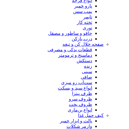
انواع فرچه
پارو خمیر
پمپ سس
تایمر
تخته کار
توری
چاقو و ساطور و مصقل
درب بازکن
صفحه خلال کن و تیغه
قطعات یدکی و مصرفی
دماسنج و ترمومتر
دستکش
رنده
سینی
صافی
ست‌آپ رو میزی
انواع سبد و بسکت
ظرف پیتزا
ظروف سرو
ظروف پخت
انواع بن‌ماری
کیف حمل غذا
پالت و ابزار خمیر
وارمر شکلات