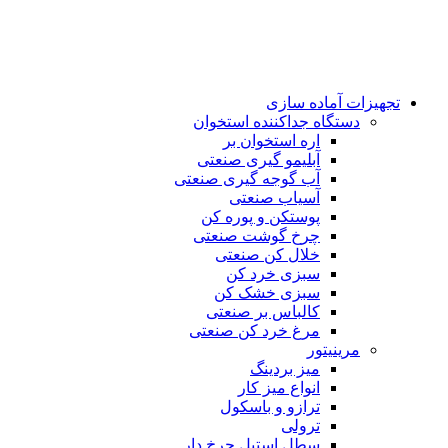
تجهیزات آماده سازی
دستگاه جداکننده استخوان
اره استخوان بر
آبلیمو گیری صنعتی
آب گوجه گیری صنعتی
آسیاب صنعتی
پوستکن و پوره کن
چرخ گوشت صنعتی
خلال کن صنعتی
سبزی خرد کن
سبزی خشک کن
کالباس بر صنعتی
مرغ خرد کن صنعتی
مرینیتور
میز بردینگ
انواع میز کار
ترازو و باسکول
ترولی
سطل استیل چرخ دار