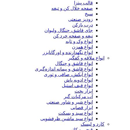
قالب پیتزا
صفحه خلال کن و تیغه
سیخ
زودپز صنعتی
درب بازکن
جای قاشق، چنگال ولیوان
تیغه و صفحه خرد کن
انواع وک و تابه
انواع همزن
انواع نگهدارنده و اورگانایزر
انواع ملاقه و کفگیر
انواع قاشق و چنگال
انواع قاشق و پیمانه اندازه‌گیری
انواع آبکش، صافی و توری
انواع ادویه پاش
انواع قیف استیل
ابزار پخت
آب مرکبات گیر
انواع شیر و شاور صنعتی
ابزار قصابی
انواع سبد و بسکت
انواع سبد ماشین ظرفشویی
کارد و لیسک
قیچی و کاتر