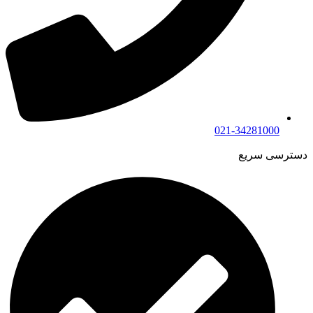
021-34281000
دسترسی سریع